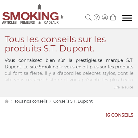
Tous les conseils sur les
produits S.T. Dupont.
Vous connaissez bien sûr la prestigieuse marque S.T.
Dupont. Le site Smoking.fr vous en dit plus sur les produits
qui font sa fierté. Il y a d'abord les célèbres stylos, dont le
site vous retrace l'histoire et vous présente les plus beaux
modèles. Mais S.T. Dupont, ce sont aussi de superbes
Lire la suite
briquets; Smoking.fr vous donne quelques astuces sur la
meilleure manière de les entretenir ou de les remplir de
Tous nos conseils
Conseils S.T. Dupont
gaz. Pa ailleurs, des conseils judicieux sur l'entretien de la
maroquinerie S.T. Dupont ne pourront manquer de vous
16 CONSEILS
intéresser. Enfin le site vous donne d'utiles informations sur
les modalités de garantie des produits S.T. Dupont ou sur le
service après vente.