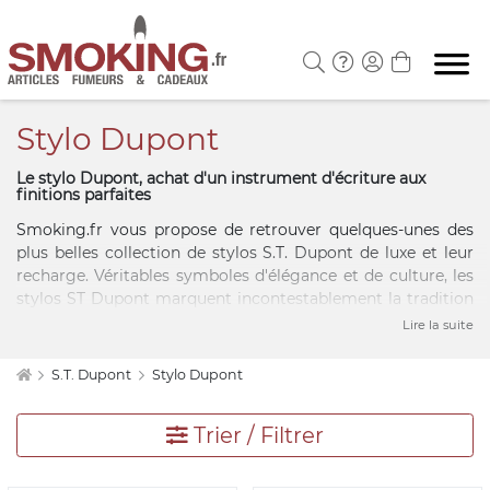
Stylo Dupont
Le stylo Dupont, achat d'un instrument d'écriture aux
finitions parfaites
Smoking.fr vous propose de retrouver quelques-unes des
plus belles collection de stylos S.T. Dupont de luxe et leur
recharge. Véritables symboles d'élégance et de culture, les
stylos ST Dupont marquent incontestablement la tradition
chic à la française orchestrée depuis des décennies par la
Lire la suite
maison de luxe, de véritables bijoux ! Le stylo Dupont est
ainsi bien plus qu'un simple instrument d'écriture alliant la
S.T. Dupont
Stylo Dupont
finesse et la qualité des matières choisies à la beauté de ses
lignes. Retrouvez à présent sur notre boutique, le fameux
Trier / Filtrer
stylo Jet 8 Pen ou encore le sublime stylo Defi décliné en
stylo bille, stylo plume ou multifonction.