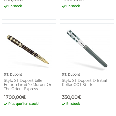
En stock
En stock
S.T. Dupont
S.T. Dupont
Stylo ST Dupont bille
Stylo ST Dupont D Initial
Edition Limitée Murder On
Roller GOT Stark
The Orient Express
1700,00€
330,00€
Plus que
1
en stock !
En stock