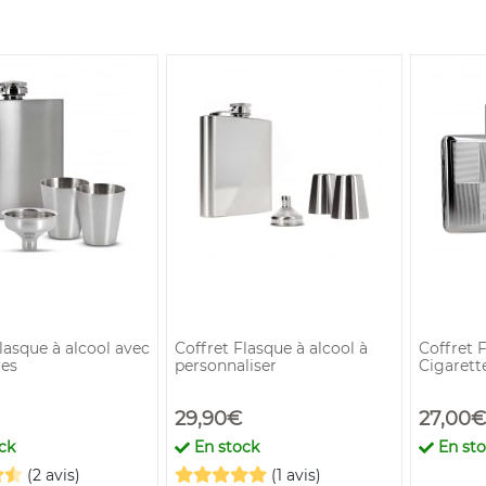
lasque à alcool avec
Coffret Flasque à alcool à
Coffret 
res
personnaliser
Cigaret
29,90€
27,00€
ck
En stock
En st
(2 avis)
(1 avis)