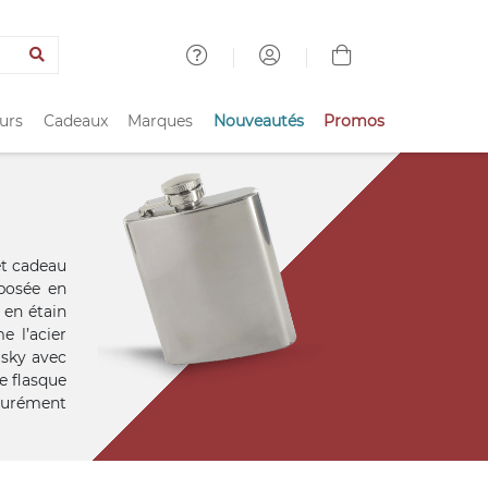
urs
Cadeaux
Marques
Nouveautés
Promos
ret cadeau
posée en
 en étain
e l’acier
isky avec
e flasque
ssurément