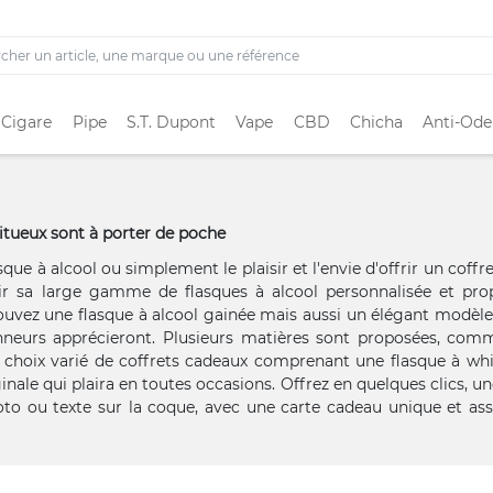
 Cigare
Pipe
S.T. Dupont
Vape
CBD
Chicha
Anti-Ode
itueux sont à porter de poche
sque à alcool ou simplement le plaisir et l'envie d'offrir un coff
ir sa large gamme de flasques à alcool personnalisée et pro
rouvez une flasque à alcool gainée mais aussi un élégant modèle
neurs apprécieront. Plusieurs matières sont proposées, comm
n choix varié de coffrets cadeaux comprenant une flasque à wh
inale qui plaira en toutes occasions. Offrez en quelques clics, un
hoto ou texte sur la coque, avec une carte cadeau unique et a