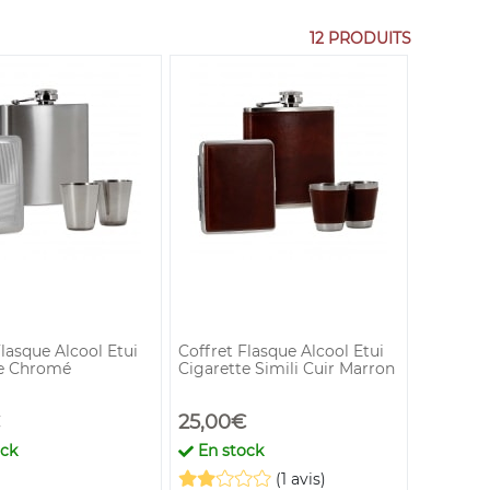
12 PRODUITS
Flasque Alcool Etui
Coffret Flasque Alcool Etui
te Chromé
Cigarette Simili Cuir Marron
25,00€
ock
En stock
(1 avis)