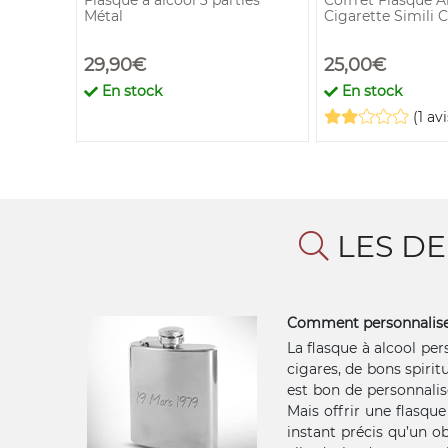
Métal
Cigarette Simili 
29,90€
25,00€
En stock
En stock
(1 avi
LES D
Comment personnaliser
La flasque à alcool per
cigares, de bons spirit
est bon de personnalise
Mais offrir une flasqu
instant précis qu’un o