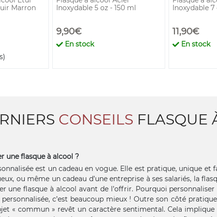
Cuir Marron
Inoxydable 5 oz - 150 ml
Inoxydable 7 
9,90€
11,90€
En stock
En stock
s)
ERNIERS
CONSEILS
FLASQUE 
 une flasque à alcool ?
sonnalisée est un cadeau en vogue. Elle est pratique, unique et fa
ueux, ou même un cadeau d’une entreprise à ses salariés, la flasq
r une flasque à alcool avant de l’offrir. Pourquoi personnaliser u
e personnalisée, c’est beaucoup mieux ! Outre son côté pratique,
bjet « commun » revêt un caractère sentimental. Cela implique qu