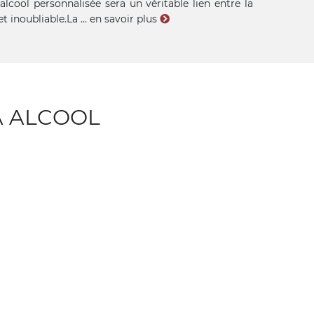
cool personnalisée sera un véritable lien entre la
t inoubliable.La ...
en savoir plus
À ALCOOL