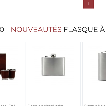
1
0 -
NOUVEAUTÉS
FLASQUE À
lcool Etui
Flasque à alcool Acier
Flasque à alc