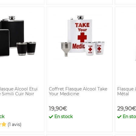
lasque Alcool Etui
Coffret Flasque Alcool Take
Flasque à
 Simili Cuir Noir
Your Medicine
Métal
19,90€
29,90€
ck
En stock
En st
(1 avis)