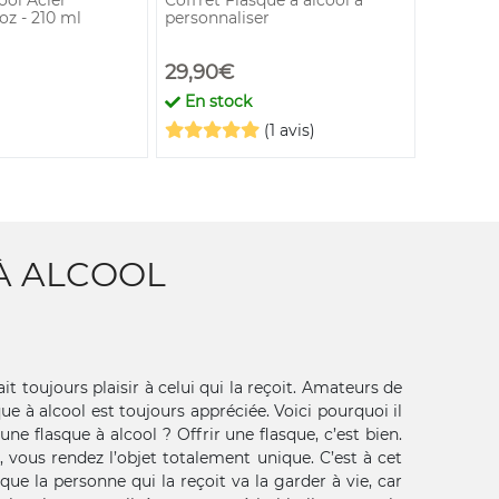
oz - 210 ml
personnaliser
Cigarett
29,90€
25,90
En stock
En st
(1 avis)
À ALCOOL
it toujours plaisir à celui qui la reçoit. Amateurs de
ue à alcool est toujours appréciée. Voici pourquoi il
ne flasque à alcool ? Offrir une flasque, c’est bien.
 vous rendez l’objet totalement unique. C’est à cet
e la personne qui la reçoit va la garder à vie, car