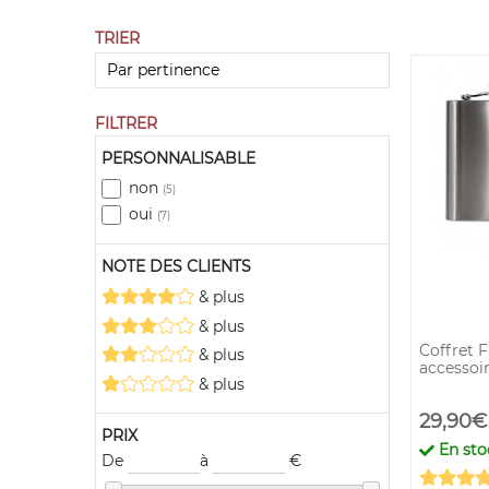
TRIER
FILTRER
PERSONNALISABLE
non
(5)
oui
(7)
NOTE DES CLIENTS
& plus
& plus
Coffret F
& plus
accessoi
& plus
29,90€
PRIX
En sto
De
à
€