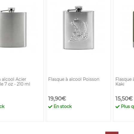
 alcool Acier
Flasque à alcool Poisson
Flasque 
e 7 oz - 210 ml
Kaki
19,90€
15,50€
ck
En stock
Plus 