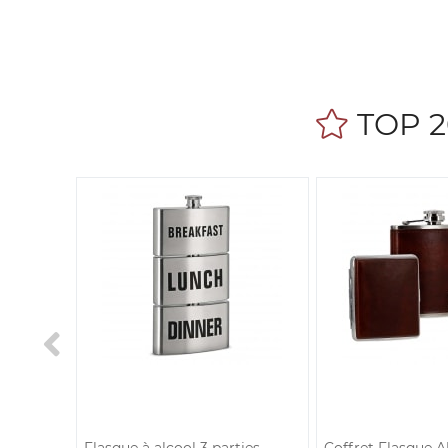
TOP 2
ol avec
Flasque à alcool 3 parties
Coffret Flasque A