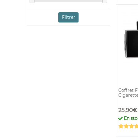
Filtrer
Coffret F
Cigarette
25,90€
En sto