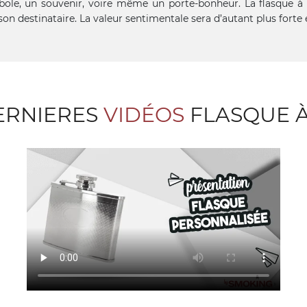
ole, un souvenir, voire même un porte-bonheur. La flasque à al
son destinataire. La valeur sentimentale sera d’autant plus forte e
ERNIERES
VIDÉOS
FLASQUE 