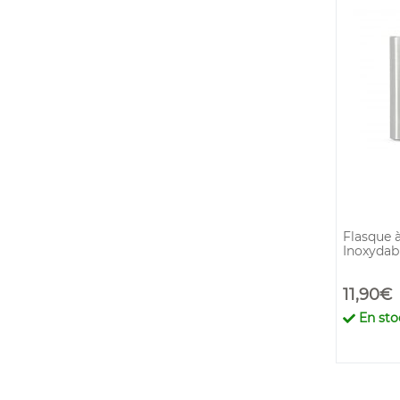
Flasque à
Inoxydabl
11,90€
En sto