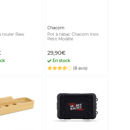
Chacom
a rouler Raw
Pot à tabac Chacom Inox
Petit Modèle
€
29,90€
ock
En stock
(8 avis)