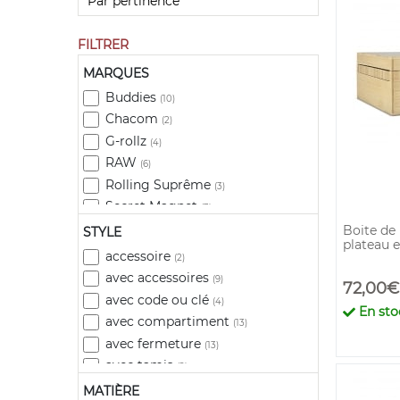
FILTRER
MARQUES
Buddies
(10)
Chacom
(2)
G-rollz
(4)
RAW
(6)
Rolling Suprême
(3)
Secret Magnet
(3)
Super Heroes
Boite de
(1)
STYLE
plateau e
accessoire
(2)
avec accessoires
(9)
72,00€
avec code ou clé
(4)
En sto
avec compartiment
(13)
avec fermeture
(13)
avec tamis
(2)
boîte
(2)
MATIÈRE