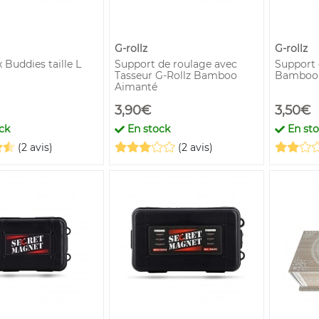
G-rollz
G-rollz
x Buddies taille L
Support de roulage avec
Support 
Tasseur G-Rollz Bamboo
Bamboo 
Aimanté
3,90€
3,50€
ck
En stock
En st
(2 avis)
(2 avis)