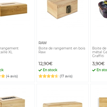
RAW
 rangement
Boite de rangement en bois
Boite de
aille XL
Raw
métal G
Graffiti
12,90€
3,90€
ck
En stock
En st
(4 avis)
(17 avis)