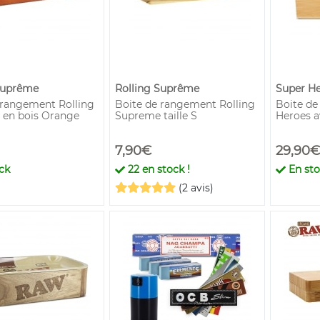
Suprême
Rolling Suprême
Super H
 rangement Rolling
Boite de rangement Rolling
Boite de
en bois Orange
Supreme taille S
Heroes a
7,90€
29,90€
ck
22
en stock !
En st
(2 avis)