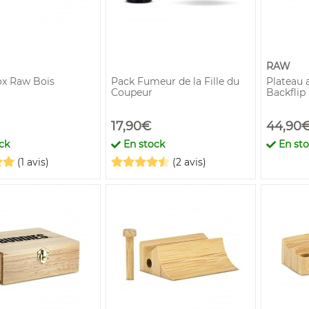
RAW
x Raw Bois
Pack Fumeur de la Fille du
Plateau 
Coupeur
Backflip
17,90€
44,90
ck
En stock
En st
(1 avis)
(2 avis)