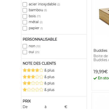
pot à tabac
(2)
acier inoxydable
(2)
bambou
(5)
bois
(17)
métal
(2)
papier
(1)
PERSONNALISABLE
non
(10)
Buddies
oui
(25)
Boite de
Buddies 
NOTE DES CLIENTS
& plus
19,99€
& plus
En sto
& plus
& plus
PRIX
De
à
€