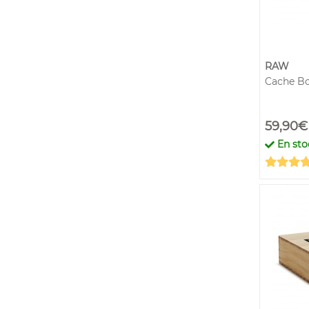
RAW
Cache Bo
59,90€
En sto