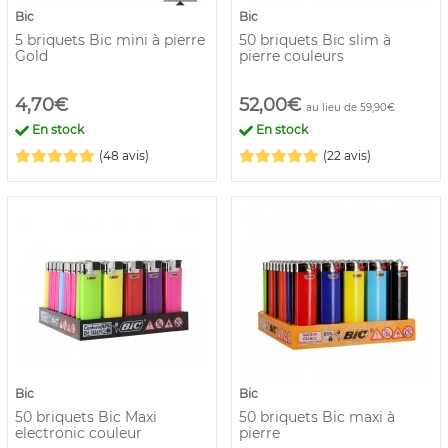
Bic
Bic
5 briquets Bic mini à pierre
50 briquets Bic slim à
Gold
pierre couleurs
4,70€
52,00€
au lieu de 59,90€
En stock
En stock
(48 avis)
(22 avis)
Bic
Bic
50 briquets Bic Maxi
50 briquets Bic maxi à
electronic couleur
pierre