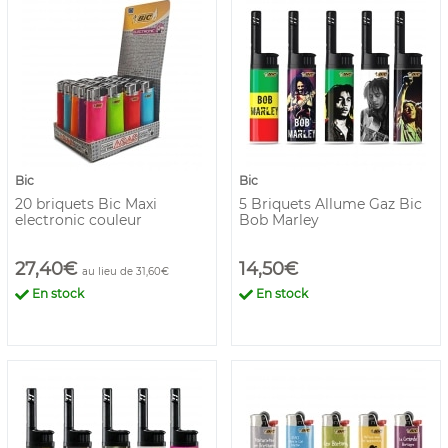
Bic
Bic
20 briquets Bic Maxi
5 Briquets Allume Gaz Bic
electronic couleur
Bob Marley
27,40€
14,50€
au lieu de 31,60€
En stock
En stock