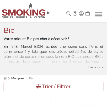
Bic
Votre briquet Bic pas cher à découvrir !
En 1945, Marcel BICH, achète une usine dans Paris et
commence à y fabriquer des pièces détachées de stylos
plume et de porte-mines sous le nom BIC. La marque BIC a
connu un développement international et est devenue le
premier fabricant mondial de stylos à bille. Elle s'illustre
Lire la suite
également comme l'un des leaders mondiaux dans le
secteur de la papeterie et étend son marché en produisant
Marques
Bic
des packs de BIC briquet rechargeable et étuis à briquets.
Trier / Filtrer
De différentes tailles, de différents motifs et coloris, ces
briquets BIC s'adapteront à tous les goûts et tous les styles.