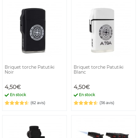
rechargeable, vous pourrez trouver des recharges de gaz
sur notre site à très bon prix. Pour son entretien nous vous
renvoyons sur les articles dédiés. Vous trouverez aussi la
promo sur cette page.
Briquet torche Patutiki
Briquet torche Patutiki
Noir
Blanc
4,50€
4,50€
En stock
En stock
(62 avis)
(36 avis)