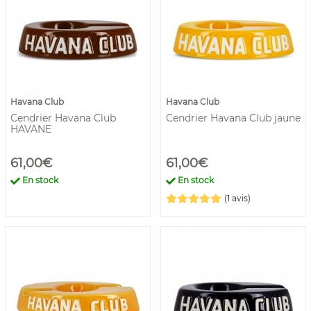
Havana Club
Havana Club
Cendrier Havana Club
Cendrier Havana Club jaune
HAVANE
61,00€
61,00€
En stock
En stock
(1 avis)