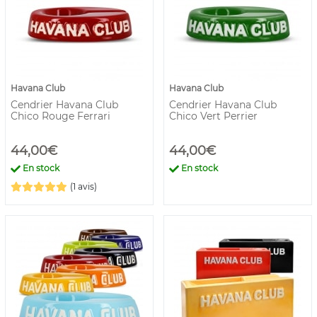
Havana Club
Havana Club
Cendrier Havana Club
Cendrier Havana Club
Chico Rouge Ferrari
Chico Vert Perrier
44,00€
44,00€
En stock
En stock
(1 avis)