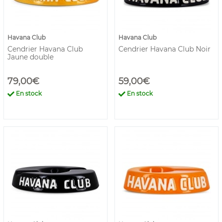
Havana Club
Havana Club
Cendrier Havana Club
Cendrier Havana Club Noir
Jaune double
79,00€
59,00€
En stock
En stock