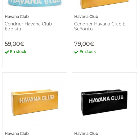
Havana Club
Havana Club
Cendrier Havana Club
Cendrier Havana Club El
Egoista
Señorito
59,00€
79,00€
En stock
En stock
Havana Club
Havana Club