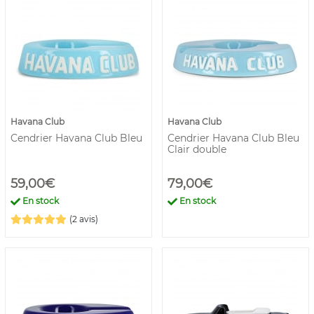
boutique Smoking.fr.
Havana Club
Havana Club
Cendrier Havana Club Bleu
Cendrier Havana Club Bleu
Clair double
59,00€
79,00€
En stock
En stock
(2 avis)