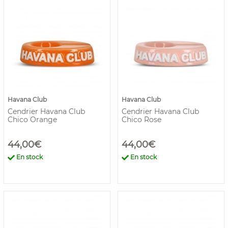
Havana Club
Havana Club
Cendrier Havana Club
Cendrier Havana Club
Chico Orange
Chico Rose
44,00€
44,00€
En stock
En stock