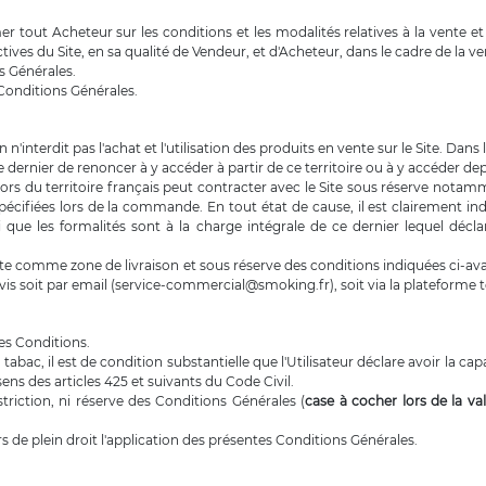
r tout Acheteur sur les conditions et les modalités relatives à la vente et
ectives du Site, en sa qualité de Vendeur, et d'Acheteur, dans le cadre de la v
ns Générales.
 Conditions Générales.
n'interdit pas l'achat et l'utilisation des produits en vente sur le Site. Dans 
e dernier de renoncer à y accéder à partir de ce territoire ou à y accéder depu
 du territoire français peut contracter avec le Site sous réserve notammen
pécifiées lors de la commande. En tout état de cause, il est clairement ind
si que les formalités sont à la charge intégrale de ce dernier lequel d
te comme zone de livraison et sous réserve des conditions indiquées ci-avant,
devis soit par email (service-commercial@smoking.fr), soit via la plateforme 
es Conditions.
bac, il est de condition substantielle que l'Utilisateur déclare avoir la ca
ens des articles 425 et suivants du Code Civil.
triction, ni réserve des Conditions Générales (
case à cocher lors de la v
ors de plein droit l'application des présentes Conditions Générales.