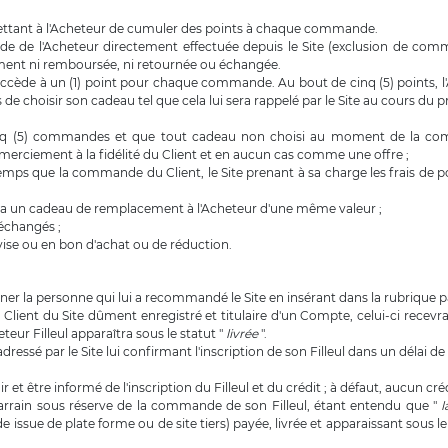
mettant à l'Acheteur de cumuler des points à chaque commande.
 de l'Acheteur directement effectuée depuis le Site (exclusion de comman
ement ni remboursée, ni retournée ou échangée.
r accède à un (1) point pour chaque commande. Au bout de cinq (5) points,
 de choisir son cadeau tel que cela lui sera rappelé par le Site au cours d
inq (5) commandes et que tout cadeau non choisi au moment de la comm
erciement à la fidélité du Client et en aucun cas comme une offre ;
temps que la commande du Client, le Site prenant à sa charge les frais de 
sera un cadeau de remplacement à l'Acheteur d'une même valeur ;
 échangés ;
vise ou en bon d'achat ou de réduction.
nner la personne qui lui a recommandé le Site en insérant dans la rubrique pa
 Client du Site dûment enregistré et titulaire d'un Compte, celui-ci recev
ur Filleul apparaîtra sous le statut "
livrée
".
dressé par le Site lui confirmant l'inscription de son Filleul dans un délai de
 et être informé de l'inscription du Filleul et du crédit ; à défaut, aucun cré
 parrain sous réserve de la commande de son Filleul, étant entendu que "
ssue de plate forme ou de site tiers) payée, livrée et apparaissant sous le