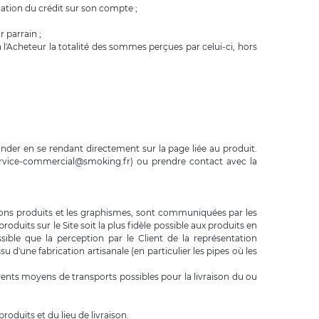
cation du crédit sur son compte ;
 parrain ;
à l'Acheteur la totalité des sommes perçues par celui-ci, hors
nder en se rendant directement sur la page liée au produit.
service-commercial@smoking.fr) ou prendre contact avec la
rmations produits et les graphismes, sont communiquées par les
oduits sur le Site soit la plus fidèle possible aux produits en
ible que la perception par le Client de la représentation
une fabrication artisanale (en particulier les pipes où les
érents moyens de transports possibles pour la livraison du ou
roduits et du lieu de livraison.