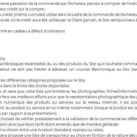
rochaine passation de la commande par l'Acheteur parrain à compter de l'indi
leur crédit sur le compte ;
 crédit (même cumulés) utilisé dans le cadre de la commande de l'Acheteur
e où le crédit aura été utilisé par le Client parrain, le Site remboursera 
rmé en cadeau à défaut d'utilisation.
ite
ctéristiques essentielles du ou des produits du Site qu'il souhaite comma
eteur ne doit pas hésiter à adresser un courrier électronique au Site (
es différentes catégories proposées sur le Site.
s dans la limite des stocks disponibles.
ue, et sans que cette liste soit limitative, les photographies, fiches/info
 fera ses meilleurs efforts pour que la représentation photographique des pr
umérique des produits ou services sur le réseau Internet, il est poss
au produit ou service en lui-même notamment lorsque le produit est issu d'
s par rapport à sa présentation).
n choisies de vérifier préalablement à la validation de la commande les diff
aison ainsi que leurs tarifs étant entendu que de manière générale :
rra choisir entre une livraison Standard, express ou relais;
i sera proposé une liste de transporteur au choix en fontion de la nature des p