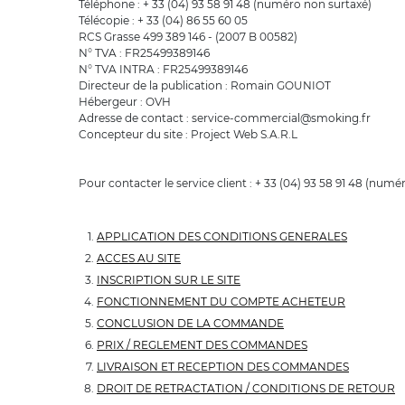
Téléphone : + 33 (04) 93 58 91 48 (numéro non surtaxé)
Télécopie : + 33 (04) 86 55 60 05
RCS Grasse 499 389 146 - (2007 B 00582)
N° TVA : FR25499389146
N° TVA INTRA : FR25499389146
Directeur de la publication : Romain GOUNIOT
Hébergeur : OVH
Adresse de contact : service-commercial@smoking.fr
Concepteur du site : Project Web S.A.R.L
Pour contacter le service client : + 33 (04) 93 58 91 48 (num
APPLICATION DES CONDITIONS GENERALES
ACCES AU SITE
INSCRIPTION SUR LE SITE
FONCTIONNEMENT DU COMPTE ACHETEUR
CONCLUSION DE LA COMMANDE
PRIX / REGLEMENT DES COMMANDES
LIVRAISON ET RECEPTION DES COMMANDES
DROIT DE RETRACTATION / CONDITIONS DE RETOUR