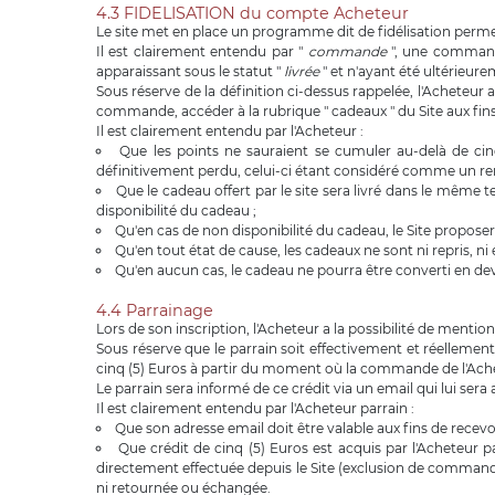
4.3 FIDELISATION du compte Acheteur
Le site met en place un programme dit de fidélisation per
Il est clairement entendu par "
commande
", une commande
apparaissant sous le statut "
livrée
" et n'ayant été ultérieur
Sous réserve de la définition ci-dessus rappelée, l'Acheteu
commande, accéder à la rubrique " cadeaux " du Site aux fins
Il est clairement entendu par l'Acheteur :
Que les points ne sauraient se cumuler au-delà de c
définitivement perdu, celui-ci étant considéré comme un rem
Que le cadeau offert par le site sera livré dans le même 
disponibilité du cadeau ;
Qu'en cas de non disponibilité du cadeau, le Site propo
Qu'en tout état de cause, les cadeaux ne sont ni repris, ni
Qu'en aucun cas, le cadeau ne pourra être converti en de
4.4 Parrainage
Lors de son inscription, l'Acheteur a la possibilité de mentio
Sous réserve que le parrain soit effectivement et réellement
cinq (5) Euros à partir du moment où la commande de l'Achete
Le parrain sera informé de ce crédit via un email qui lui sera a
Il est clairement entendu par l'Acheteur parrain :
Que son adresse email doit être valable aux fins de recevoir
Que crédit de cinq (5) Euros est acquis par l'Acheteur
directement effectuée depuis le Site (exclusion de commande i
ni retournée ou échangée.