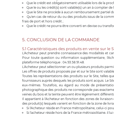
Que le crédit est obligatoirement utilisable lors de la p
Que le ou les crédit(s) sont valable(s) un an à compter de 
Que le Site ne procède à aucun remboursement partiel du
Qu'en cas de retour du ou des produits issus de la command
frais de port et hors crédit ;
Que le crédit ne pourra être converti en devise ou transfo
5. CONCLUSION DE LA COMMANDE
5.1 Caractéristiques des produits en vente sur le S
L'Acheteur peut prendre connaissance des modalités et cara
Pour toute question ou information supplémentaire, l'Ach
plateforme téléphonique : 04.93.58.91.48.
L'Acheteur peut sélectionner un ou plusieurs produits parmi l
Les offres de produits proposés par et sur le Site sont valable
Toutes les représentations des produits sur le Site, telles q
fournisseurs auprès desquels les produits sont acquis. Le Site
eux-mêmes. Toutefois, eu égard au mode de présentation n
photographique des produits ne corresponde pas exactement 
veines du bois et la teinte peuvent être légèrement différent
Il appartient à l'Acheteur en fonction des zones de livraiso
des produit(s) lesquels varient en fonction de la zone de livr
Si l'Acheteur réside en France métropolitaine, celui-ci pou
Si l'acheteur réside hors de la France métropolitaine, il lu