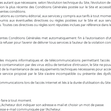
s autant que nécessaire, selon l'évolution technique du Site, l'évolution de la 
ion la plus récente des Conditions Générales postée sur le Site et accessib
sentes conditions.
ions au contenu éditorial, aux services y compris aux tarifs à tout moment
 soumis aux éventuelles directives ou règles postées sur le Site et aux s
. Toutes ces directives ou règles sont réputées inclues par référence dans 
ésentes Conditions Générales met automatiquement fin à l'autorisation d'ut
 refuser pour l'avenir de délivrer tous services à l'auteur de la violation co
 des moyens informatiques et de télécommunications permettant l'accès au 
tamination par des virus et/ou de tentative d'intrusion, le Site ne pou
n et de la maintenance de ses équipements techniques nécessaires pour accéd
le service proposé par le Site s'avère incompatible ou présente des dysf
ommunications lors de l'accès Internet et liés à la durée d'utilisation du Site
se faire à tout moment.
e. L'Acheteur doit indiquer son adresse e-mail et choisir un mot de passe.
adresse e-mail communiquée par l'Acheteur.