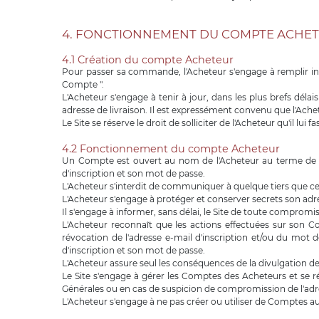
4. FONCTIONNEMENT DU COMPTE ACHE
4.1 Création du compte Acheteur
Pour passer sa commande, l'Acheteur s'engage à remplir inté
Compte ".
L'Acheteur s'engage à tenir à jour, dans les plus brefs dél
adresse de livraison. Il est expressément convenu que l'Ache
Le Site se réserve le droit de solliciter de l'Acheteur qu'il lui
4.2 Fonctionnement du compte Acheteur
Un Compte est ouvert au nom de l'Acheteur au terme de sa p
d'inscription et son mot de passe.
L'Acheteur s'interdit de communiquer à quelque tiers que ce 
L'Acheteur s'engage à protéger et conserver secrets son adre
Il s'engage à informer, sans délai, le Site de toute comprom
L'Acheteur reconnaît que les actions effectuées sur son C
révocation de l'adresse e-mail d'inscription et/ou du mot
d'inscription et son mot de passe.
L'Acheteur assure seul les conséquences de la divulgation de
Le Site s'engage à gérer les Comptes des Acheteurs et se r
Générales ou en cas de suspicion de compromission de l'adre
L'Acheteur s'engage à ne pas créer ou utiliser de Comptes a