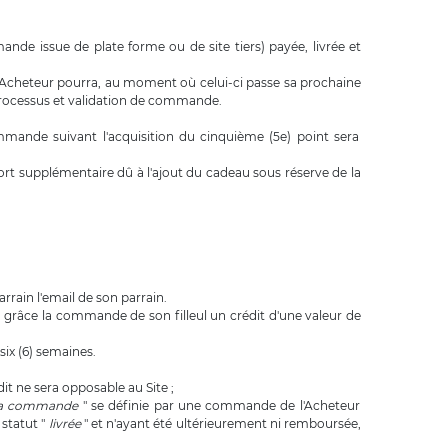
de issue de plate forme ou de site tiers) payée, livrée et
 l'Acheteur pourra, au moment où celui-ci passe sa prochaine
u processus et validation de commande.
ande suivant l'acquisition du cinquième (5e) point sera
port supplémentaire dû à l'ajout du cadeau sous réserve de la
rrain l'email de son parrain.
ra grâce la commande de son filleul un crédit d'une valeur de
 six (6) semaines.
dit ne sera opposable au Site ;
la commande
" se définie par une commande de l'Acheteur
 statut "
livrée
" et n'ayant été ultérieurement ni remboursée,