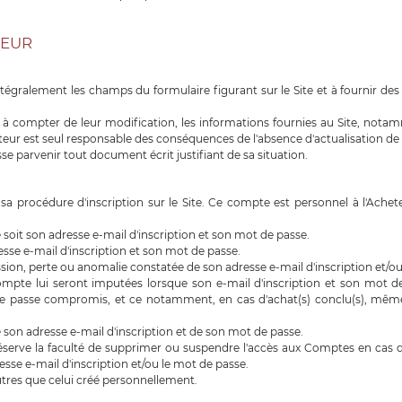
TEUR
gralement les champs du formulaire figurant sur le Site et à fournir des i
ais à compter de leur modification, les informations fournies au Site, no
teur est seul responsable des conséquences de l'absence d'actualisation de
 fasse parvenir tout document écrit justifiant de sa situation.
rocédure d'inscription sur le Site. Ce compte est personnel à l'Acheteu
soit son adresse e-mail d'inscription et son mot de passe.
sse e-mail d'inscription et son mot de passe.
ission, perte ou anomalie constatée de son adresse e-mail d'inscription et/
ompte lui seront imputées lorsque son e-mail d'inscription et son mot 
 de passe compromis, et ce notamment, en cas d'achat(s) conclu(s), même
 son adresse e-mail d'inscription et de son mot de passe.
éserve la faculté de supprimer ou suspendre l'accès aux Comptes en cas de 
sse e-mail d'inscription et/ou le mot de passe.
utres que celui créé personnellement.