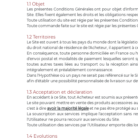
1.1 Objet
Les présentes Conditions Générales ont pour objet d'informe
Site. Elles fixent également les droits et les obligations resp
Toute utilisation du site est régie par les présentes Conditio
Toute commande faite sur le site est régie par les présentes
1.2 Territoires
Le Site est ouvert à tous les pays du monde dont la législation 
du droit national de résidence de l'Acheteur, il appartient à c
En conséquence, toute personne domiciliée en France ou hors
d'envoi postal et modalités de paiement lesquelles seront s
toutes autres taxes liées au transport ou la réception ain
intégralement et préalablement connaissance.
Dans l'Hypothèse où un pays ne serait pas référencé sur le Si
afin d'établir une possibilité personnalisée de livraison sur 
1.3 Acceptation et déclaration
En accédant à ce Site, tout Acheteur est soumis aux présent
Le site pouvant mettre en vente des produits accessoires au ta
c'est à dire
avoir la majorité légale
et ne pas être protégé au s
La souscription aux services implique l'acceptation sans res
l'Utilisateur ne pourra recourir aux services du Site.
Toute utilisation des services par l'Utilisateur emporte dès l
1.4 Evolutions