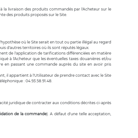
 à la livraison des produits commandés par l'Acheteur sur le
ente des produits proposés sur le Site.
l'hypothèse où le Site serait en tout ou partie illégal au regard
is d'autres territoires où ils sont réputés légaux.
t de l'application de tarifications différenciées en matière
iqué à l'Acheteur que les éventuelles taxes douanières et/ou
éclare en passant une commande auprès du site en avoir pris
 il appartient à l'Utilisateur de prendre contact avec le Site
téléphonique : 04.93.58.91.48.
pacité juridique de contracter aux conditions décrites ci-après
alidation de la commande
). A défaut d'une telle acceptation,