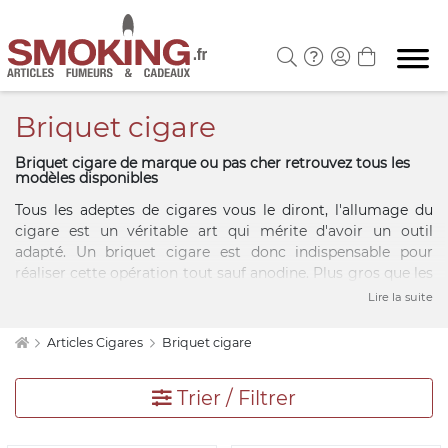
Briquet cigare
Briquet cigare de marque ou pas cher retrouvez tous les
modèles disponibles
Tous les adeptes de cigares vous le diront, l'allumage du
cigare est un véritable art qui mérite d'avoir un outil
adapté. Un briquet cigare est donc indispensable pour
réaliser cette opération tout sauf anodine. Plus gros que les
briquets classiques, un briquet pour cigare offre également
Lire la suite
une flamme plus grande qui permet d'allumer le cigare en
toute facilité et de façon homogène.
Articles Cigares
Briquet cigare
Il existe différents types de briquets cigares : briquets
classiques, chalumeau et à briquet double flamme. Au
Trier / Filtrer
niveau du design, vous avez le choix entre des briquets
cigares élégants et chromés, ou des briquets en forme de
torches mais également des briquets cigares fins et longs