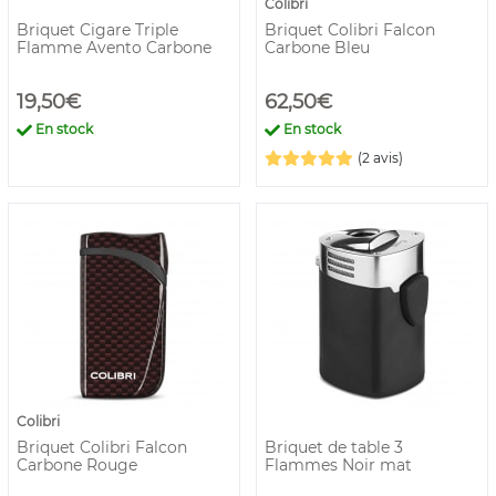
Colibri
Briquet Cigare Triple
Briquet Colibri Falcon
Flamme Avento Carbone
Carbone Bleu
19,50€
62,50€
En stock
En stock
(2 avis)
Colibri
Briquet Colibri Falcon
Briquet de table 3
Carbone Rouge
Flammes Noir mat