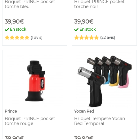
Briquet PRINCE pocket
Briquet PRINCE pocket
torche bleu
torche noir
39,90€
39,90€
En stock
En stock
(1 avis)
(22 avis)
Prince
Yocan Red
Briquet PRINCE pocket
Briquet Tempête Yocan
torche rouge
Red Temporal
39,90€
39,90€