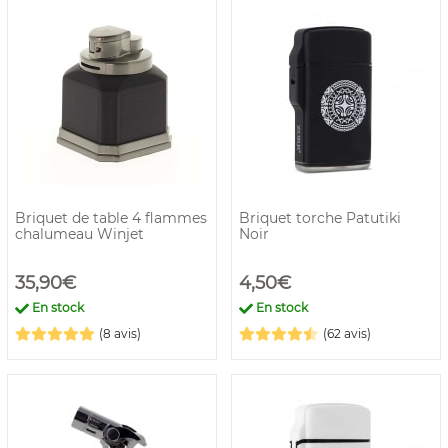
finement gravés. Pour offrir ou tout simplement pour soi,
le briquet à cigare reste un joli cadeau.
Briquet de table 4 flammes
Briquet torche Patutiki
chalumeau Winjet
Noir
35,90€
4,50€
En stock
En stock
(8 avis)
(62 avis)