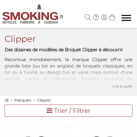
Clipper
Des dizaines de modèles de Briquet Clipper à découvrir
Reconnue mondialement, la marque Clipper offre une
grande liste (ou list en anglais) de briquets classiques, en
lot ou à l'unité, au design fun et varié, mais surtout d'une
grande qualité et robustesse. Toujours soucieux de
présenter des briquets haut de gamme type chalumeau, la
Lire la suite
marque Clipper utilise des matières de qualité et un savoir-
faire unique pour la fabrication de ses briquets. Les briquets
Marques
Clipper
Clipper offrent ainsi à ses utilisateurs de nombreux
Trier / Filtrer
avantages économiques et écologiques. Cet accessoire
fumeurs est réputé, en effet, pour sa longévité, car briquet
rechargeable. La marque fait figure de référence, car un
système simple et pratique permet de changer la pierre
facilement. La tige amovible est bien connue également