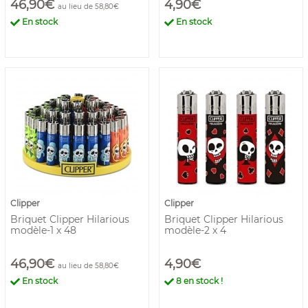
46,90€
4,90€
au lieu de 58,80€
En stock
En stock
Clipper
Clipper
Briquet Clipper Hilarious
Briquet Clipper Hilarious
modèle-1 x 48
modèle-2 x 4
46,90€
4,90€
au lieu de 58,80€
En stock
8
en stock !