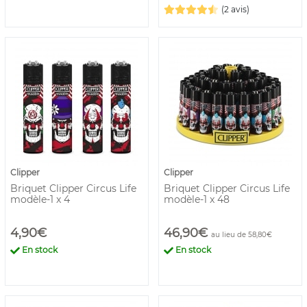
(2 avis)
Clipper
Clipper
Briquet Clipper Circus Life
Briquet Clipper Circus Life
modèle-1 x 4
modèle-1 x 48
4,90€
46,90€
au lieu de 58,80€
En stock
En stock