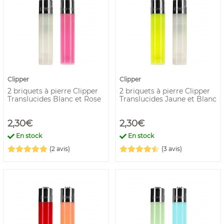
pour permettre aux fumeurs de tasser leur cigarette roulée.
Acheter un briquet Clipper dès maintenant sur la boutique
Smoking.fr, tous les briquets Clipper au meilleur prix en
EUR du web tout en bénéficiant d'une livraison gratuite à
partir d'un certain prix (EUR
Clipper
Clipper
2 briquets à pierre Clipper
2 briquets à pierre Clipper
Translucides Blanc et Rose
Translucides Jaune et Blanc
2,30€
2,30€
En stock
En stock
(2 avis)
(3 avis)