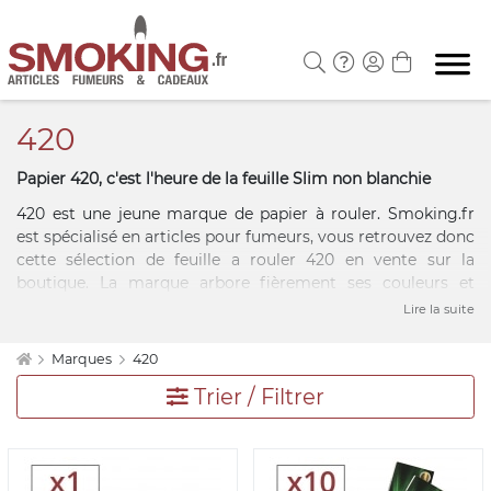
420
Papier 420, c'est l'heure de la feuille Slim non blanchie
420 est une jeune marque de papier à rouler. Smoking.fr
est spécialisé en articles pour fumeurs, vous retrouvez donc
cette sélection de feuille a rouler 420 en vente sur la
boutique. La marque arbore fièrement ses couleurs et
revendique un papier non blanchi, sans allergènes ni OGM.
Lire la suite
Il ne vous reste plus qu'à tester ce nouveau papier a
cigarette 420 unique ! Le « 420 Paper » est désormais
Marques
420
disponible en vente sur votre boutique en ligne.
Trier / Filtrer