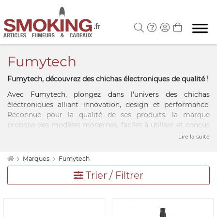
Fumytech
Fumytech, découvrez des chichas électroniques de qualité !
Avec Fumytech, plongez dans l’univers des chichas
électroniques alliant innovation, design et performance.
Reconnue pour la qualité de ses produits, la marque
propose des modèles modernes, faciles à utiliser et conçus
pour offrir une expérience fluide et agréable. Que vous
Lire la suite
soyez novice ou amateur de longue date, les chichas
électroniques Fumytech se démarquent par leur
Marques
Fumytech
ergonomie, leur technologie de pointe et leur fiabilité. Sur
Trier / Filtrer
Smoking.fr, découvrez des appareils à la fois élégants et
performants, parfaits pour ceux qui recherchent une
alternative pratique et tendance.