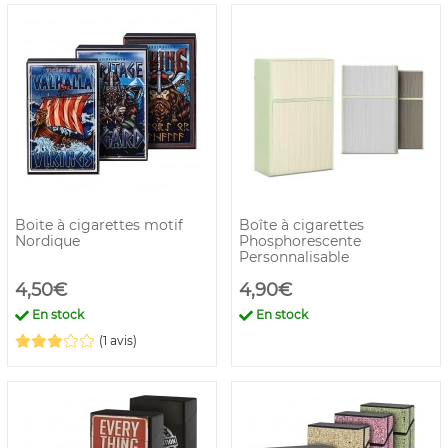
Boite à cigarettes motif
Boîte à cigarettes
Nordique
Phosphorescente
Personnalisable
4,50€
4,90€
En stock
En stock
(1 avis)