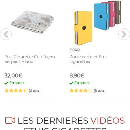
ZORR
Etui Cigarette Cuir façon
Porte carte et Etui
Serpent Blanc
cigarettes
32,00€
8,90€
En stock
En stock
(3 avis)
(6 avis)
LES DERNIERES
VIDÉOS