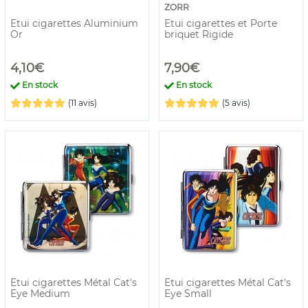
ZORR
Etui cigarettes Aluminium
Etui cigarettes et Porte
Or
briquet Rigide
4,10€
7,90€
En stock
En stock
(11 avis)
(5 avis)
Etui cigarettes Métal Cat's
Etui cigarettes Métal Cat's
Eye Medium
Eye Small