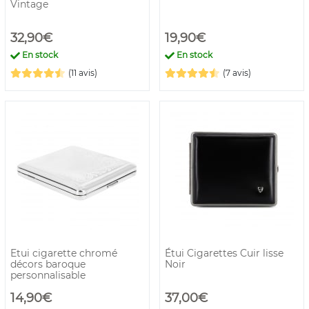
Vintage
32,90€
19,90€
En stock
En stock
(11 avis)
(7 avis)
Etui cigarette chromé
Étui Cigarettes Cuir lisse
décors baroque
Noir
personnalisable
14,90€
37,00€