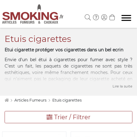
Etuis cigarettes
Etui cigarette protéger vos cigarettes dans un bel ecrin
Envie d'un bel étui à cigarettes pour fumer avec style ?
C'est un fait, les paquets de cigarettes ne sont pas très
esthétiques, voire même franchement moches. Pour ceux
qui n'aiment pas le packaging de leur cigarette acheté en
tabac, Smoking.fr a sélectionné des étuis à cigarettes stylés
Lire la suite
et originaux. De plus, ces boîtes de rangement protègent
vos cigarettes de la déformation et des intempéries. A
Articles Fumeurs
Etuis cigarettes
glisser d'urgence dans vos poches !
De nombreux modèles d'étuis à cigarette sont disponibles
Trier / Filtrer
pour tous les goûts et tous les styles, fun et imprimés,
modernes et élégants, classiques et unis. Disponible en
métal, en cuir ou en carton, nos étuis à cigarette s'adaptent
à toutes les situations.