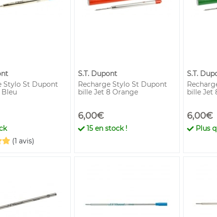
ont
S.T. Dupont
S.T. Dup
 Stylo St Dupont
Recharge Stylo St Dupont
Recharge
i Bleu
bille Jet 8 Orange
bille Jet 
6,00€
6,00€
ck
15
en stock !
Plus 
(1 avis)