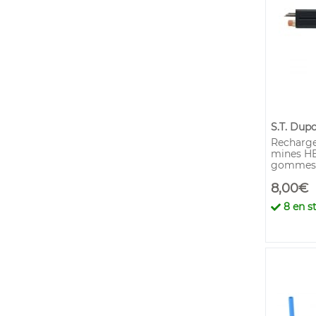
S.T. Dup
Recharge
mines HB
gommes
8,00€
8
en st