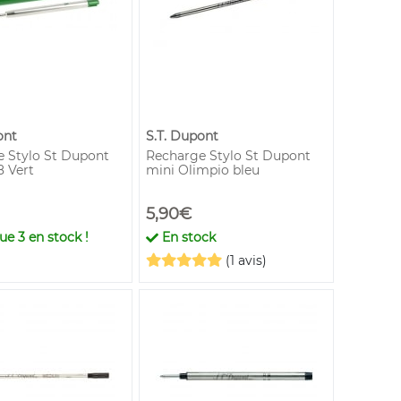
ont
S.T. Dupont
 Stylo St Dupont
Recharge Stylo St Dupont
8 Vert
mini Olimpio bleu
5,90€
que
3
en stock !
En stock
(1 avis)