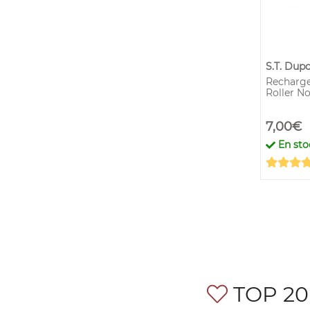
S.T. Dup
Recharge
Roller No
7,00€
En sto
TOP 20