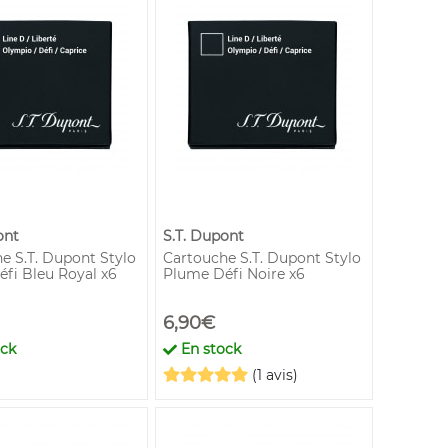
ont
S.T. Dupont
e S.T. Dupont Stylo
Cartouche S.T. Dupont Stylo
fi Bleu Royal x6
Plume Défi Noire x6
6,90€
ock
En stock
(1 avis)