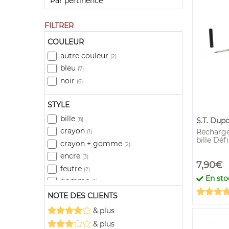
FILTRER
COULEUR
autre couleur
(2)
bleu
(7)
noir
(6)
STYLE
bille
(8)
S.T. Dup
crayon
Recharge
(1)
bille Déf
crayon + gomme
(2)
encre
(3)
7,90€
feutre
(2)
En sto
gomme
(2)
roller
(3)
NOTE DES CLIENTS
& plus
& plus