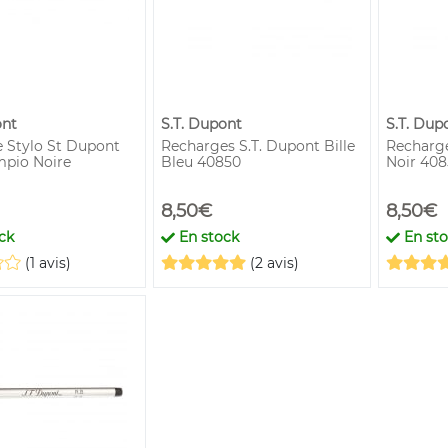
ont
S.T. Dupont
S.T. Dup
 Stylo St Dupont
Recharges S.T. Dupont Bille
Recharge
mpio Noire
Bleu 40850
Noir 408
8,50€
8,50€
ck
En stock
En st
(1 avis)
(2 avis)