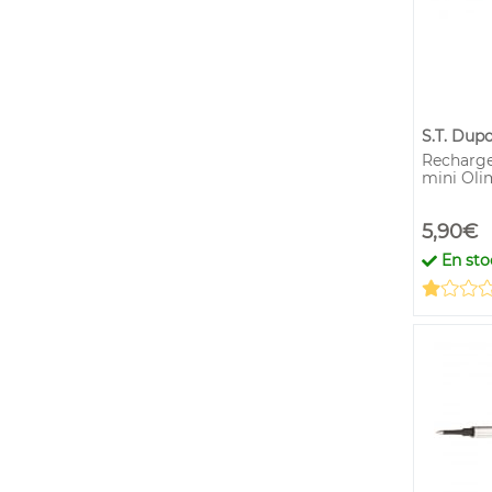
S.T. Dup
Recharge
mini Oli
5,90€
En sto