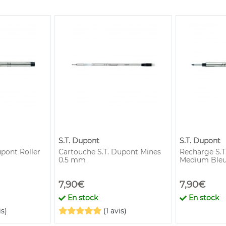
S.T. Dupont
S.T. Dupont
pont Roller
Cartouche S.T. Dupont Mines
Recharge S.T
0.5 mm
Medium Ble
7,90€
7,90€
En stock
En stock
is)
(1 avis)