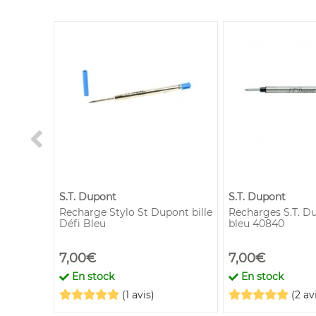
S.T. Dupont
S.T. Dupont
 Roller
Recharge Stylo St Dupont bille
Recharges S.T. Du
Défi Bleu
bleu 40840
7,00€
7,00€
En stock
En stock
(1 avis)
(2 av