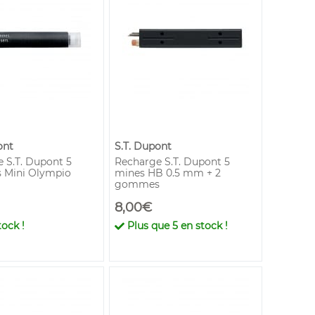
ont
S.T. Dupont
 S.T. Dupont 5
Recharge S.T. Dupont 5
Mini Olympio
mines HB 0.5 mm + 2
gommes
8,00€
ock !
Plus que
5
en stock !