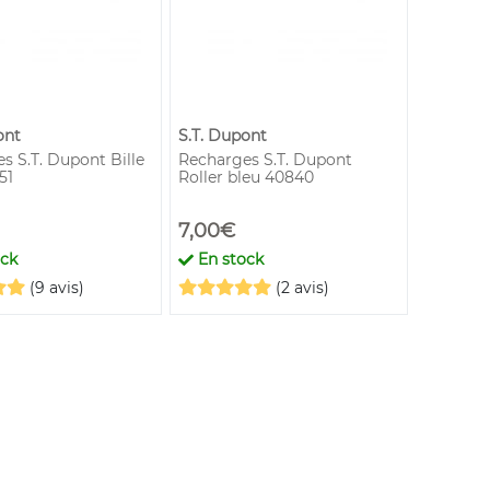
ont
S.T. Dupont
s S.T. Dupont Bille
Recharges S.T. Dupont
51
Roller bleu 40840
7,00€
ock
En stock
(9 avis)
(2 avis)