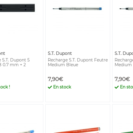
ont
S.T. Dupont
S.T. Dup
 S.T. Dupont 5
Recharge S.T. Dupont Feutre
Recharge
 0.7 mm + 2
Medium Bleue
Medium 
7,90€
7,90€
ock !
En stock
En st