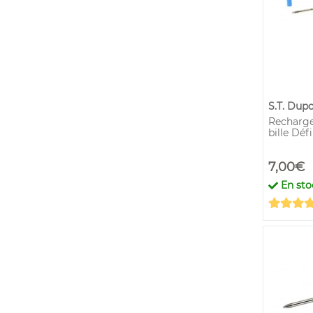
S.T. Dup
Recharge
bille Déf
7,00€
En sto