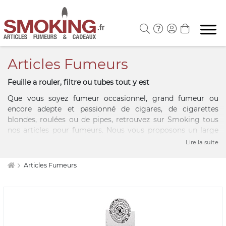
Articles Fumeurs
Feuille a rouler, filtre ou tubes tout y est
Que vous soyez fumeur occasionnel, grand fumeur ou
encore adepte et passionné de cigares, de cigarettes
blondes, roulées ou de pipes, retrouvez sur Smoking tous
nos articles pour fumeurs. Nous vous proposons un large
choix de papiers à rouler et feuilles à rouler OCB. Ce sont
Lire la suite
également un vaste choix de filtres, e-cigarettes ou encore
de briquets et autres accessoires de l'univers fumeur.
Articles Fumeurs
Profitez des meilleurs tarifs, faites des économies sur nos
accessoires fumeur en promotions et découvrez les
dernières nouveautés. Smoking.fr sélectionne pour vous
des centaines d'accessoires fumeurs de qualité, accessible à
tous respectant vos préférences et vos habitudes.