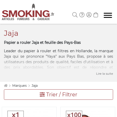
Jaja
Papier a rouler Jaja et feuille des Pays-Bas
Leader du papier à rouler et filtres en Hollande, la marque
Jaja qui se prononce "Yaya" aux Pays Bas, propose à ses
utilisateurs des produits de qualité, faciles d'utilisation et à
des prix abordables. Son objectif est de répondre et
satisfaire au mieux les besoins des consommateurs et
Lire la suite
comme le dit si bien son slogan : "Jaja paper, we know that
you want". Retrouvez à présent sur la boutique Smoking.fr,
Marques
Jaja
votre feuille à rouler Jaja disponibles au meilleur prix.
Trier / Filtrer