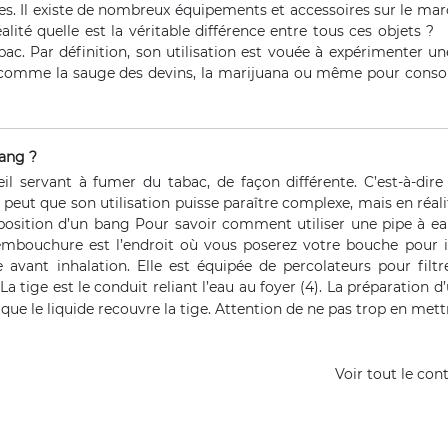
es. Il existe de nombreux équipements et accessoires sur le marc
éalité quelle est la véritable différence entre tous ces objets
ac. Par définition, son utilisation est vouée à expérimenter une
 comme la sauge des devins, la marijuana ou même pour conso
ang ?
l servant à fumer du tabac, de façon différente. C’est-à-dire 
se peut que son utilisation puisse paraître complexe, mais en réal
osition d’un bang Pour savoir comment utiliser une pipe à eau
L’embouchure est l’endroit où vous poserez votre bouche pour i
avant inhalation. Elle est équipée de percolateurs pour filtre
La tige est le conduit reliant l’eau au foyer (4). La préparation d
ut que le liquide recouvre la tige. Attention de ne pas trop en mettre
Voir tout le con