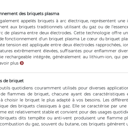
nnement des briquets plasma
galement appelés briquets à arc électrique, représentent une 
ent aux briquets traditionnels utilisant du gaz ou de l'essen
rc de plasma entre deux électrodes. Cette technologie offre un
e fonctionnement d'un briquet plasma Le cœur du briquet plasm
aute tension est appliquée entre deux électrodes rapprochées, io
ratures extrêmement élevées, suffisantes pour enflammer diver
rie rechargeable intégrée, généralement au lithium-ion, qui p
avoir plus
s de briquet
outils quotidiens couramment utilisés pour diverses applications
s de flammes de briquet, chacune ayant des caractéristiques
r à choisir le briquet le plus adapté à vos besoins. Les diff
que des briquets classiques à gaz. Elle se caractérise par un
me est relativement stable et convient pour des usages quotidie
iquets dits tempête ou anti-vent produisent une flamme plus
combustion du gaz, souvent du butane, ces briquets génèrent un