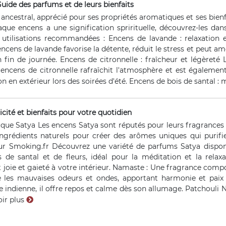
uide des parfums et de leurs bienfaits
 ancestral, apprécié pour ses propriétés aromatiques et ses bienf
aque encens a une signification sprirituelle, découvrez-les da
s utilisations recommandées : Encens de lavande : relaxation 
l'encens de lavande favorise la détente, réduit le stress et peut a
fin de journée. Encens de citronnelle : fraîcheur et légèreté 
l'encens de citronnelle rafraîchit l'atmosphère et est également
on en extérieur lors des soirées d'été. Encens de bois de santal : m
cité et bienfaits pour votre quotidien
que Satya Les encens Satya sont réputés pour leurs fragrances e
s ingrédients naturels pour créer des arômes uniques qui purifi
sur Smoking.fr Découvrez une variété de parfums Satya dispo
de santal et de fleurs, idéal pour la méditation et la rela
t joie et gaieté à votre intérieur. Namaste : Une fragrance compos
e les mauvaises odeurs et ondes, apportant harmonie et paix à
 indienne, il offre repos et calme dès son allumage. Patchouli N
oir plus