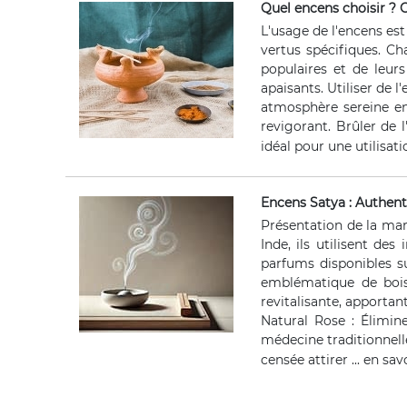
Quel encens choisir ? G
L'usage de l'encens est
vertus spécifiques. Ch
populaires et de leur
apaisants. Utiliser de 
atmosphère sereine en 
revigorant. Brûler de 
idéal pour une utilisati
Encens Satya : Authenti
Présentation de la mar
Inde, ils utilisent de
parfums disponibles 
emblématique de bois 
revitalisante, apportan
Natural Rose : Élimin
médecine traditionnelle
censée attirer ...
en sav