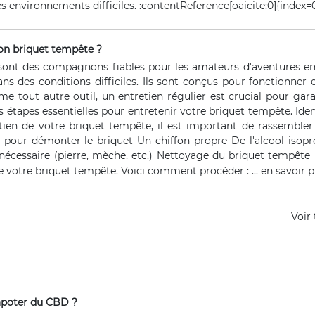
s environnements difficiles. :contentReference[oaicite:0]{index=
n briquet tempête ?
sont des compagnons fiables pour les amateurs d'aventures en 
ans des conditions difficiles. Ils sont conçus pour fonctionne
tout autre outil, un entretien régulier est crucial pour garan
s étapes essentielles pour entretenir votre briquet tempête. Ide
en de votre briquet tempête, il est important de rassembler le
s pour démonter le briquet Un chiffon propre De l'alcool isop
nécessaire (pierre, mèche, etc.) Nettoyage du briquet tempête 
votre briquet tempête. Voici comment procéder : ...
en savoir 
Voir
apoter du CBD ?