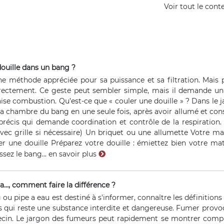
Voir tout le cont
uille dans un bang ?
ne méthode appréciée pour sa puissance et sa filtration. Mais po
rrectement. Ce geste peut sembler simple, mais il demande un
e combustion. Qu’est-ce que « couler une douille » ? Dans le jar
 chambre du bang en une seule fois, après avoir allumé et cons
 précis qui demande coordination et contrôle de la respiration
vec grille si nécessaire) Un briquet ou une allumette Votre m
er une douille Préparez votre douille : émiettez bien votre 
sez le bang...
en savoir plus
a…, comment faire la différence ?
ou pipe a eau est destiné à s'informer, connaître les définitions e
 qui reste une substance interdite et dangereuse. Fumer provo
ecin. Le jargon des fumeurs peut rapidement se montrer comple