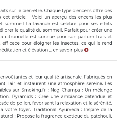
aits sur le bien-être. Chaque type d'encens offre des
ns cet article. Voici un aperçu des encens les plus
et sommeil La lavande est célèbre pour ses effets
méliorer la qualité du sommeil. Parfait pour créer une
La citronnelle est connue pour son parfum frais et
 efficace pour éloigner les insectes, ce qui le rend
éditation et élévation ...
en savoir plus
nvoûtantes et leur qualité artisanale. Fabriqués en
ent l'air et instaurent une atmosphère sereine. Les
nibles sur Smoking.fr : Nag Champa : Un mélange
xation. Pyramids : Crée une ambiance détendue et
ée de pollen, favorisant la relaxation et la sérénité.
 votre foyer. Traditional Ayurveda : Inspiré de la
aturel : Propose la fragrance exotique du patchouli,