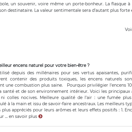
ole, un souvenir, voire même un porte-bonheur. La flasque à al
son destinataire. La valeur sentimentale sera d’autant plus forte e
Voi
lleur encens naturel pour votre bien-être ?
tilisé depuis des millénaires pour ses vertus apaisantes, purif
ent contenir des produits toxiques, les encens naturels sont
ant une combustion plus saine. Pourquoi privilégier l'encens 100
 santé et de son environnement intérieur. Voici les principaux a
ni colles nocives. Meilleure qualité de l’air : une fumée plu
oulé à la main et issu de savoir-faire ancestraux. Les meilleurs t
 plus appréciés pour leurs arômes et leurs effets positifs : 1. Enc
r ...
en savoir plus