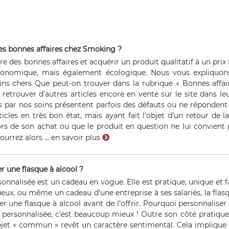
es bonnes affaires chez Smoking ?
re des bonnes affaires et acquérir un produit qualitatif à un pr
conomique, mais également écologique. Nous vous expliquons 
ns chers Que peut-on trouver dans la rubrique « Bonnes affaire
retrouver d’autres articles encore en vente sur le site dans leu
s par nos soins présentent parfois des défauts ou ne répondent p
icles en très bon état, mais ayant fait l’objet d’un retour de la
ors de son achat ou que le produit en question ne lui convient
urrez alors ...
en savoir plus
 une flasque à alcool ?
sonnalisée est un cadeau en vogue. Elle est pratique, unique et fa
ueux, ou même un cadeau d’une entreprise à ses salariés, la flasq
r une flasque à alcool avant de l’offrir. Pourquoi personnaliser u
e personnalisée, c’est beaucoup mieux ! Outre son côté pratique,
bjet « commun » revêt un caractère sentimental. Cela implique qu