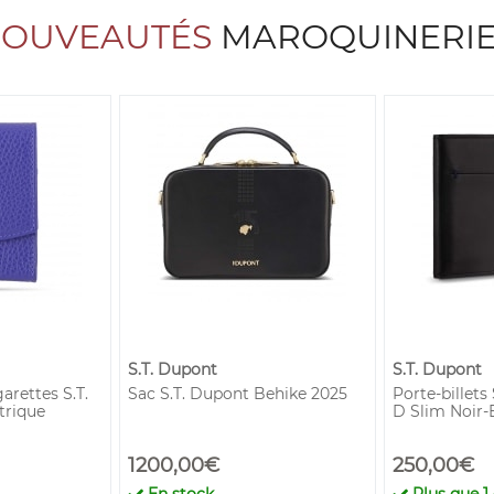
OUVEAUTÉS
MAROQUINERIE 
S.T. Dupont
S.T. Dupont
arettes S.T.
Sac S.T. Dupont Behike 2025
Porte-billets
trique
D Slim Noir-
1200,00€
250,00€
En stock
Plus que
1