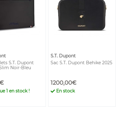
ont
S.T. Dupont
lets S.T. Dupont
Sac S.T. Dupont Behike 2025
Slim Noir-Bleu
0€
1200,00€
que
1
en stock !
En stock