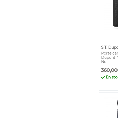
S.T. Dup
Porte cart
Dupont N
Noir
360,00
En sto