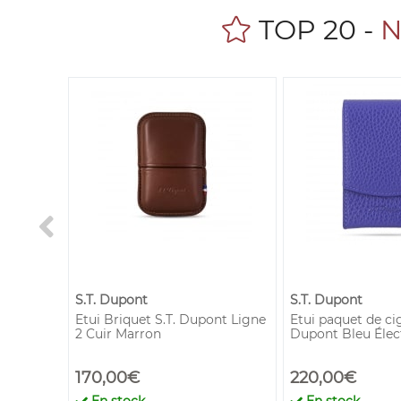
TOP 20 -
N
S.T. Dupont
S.T. Dupont
éfi
Etui Briquet S.T. Dupont Ligne
Etui paquet de cig
2 Cuir Marron
Dupont Bleu Élec
170,00€
220,00€
!
En stock
En stock