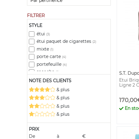
FILTRER
STYLE
étui
(3)
étui paquet de cigarettes
(2)
mixte
(1)
porte carte
(4)
portefeuille
(4)
sacoche
(2)
S.T. Dup
Etui Briq
NOTE DES CLIENTS
Ligne 2 
& plus
& plus
170,00
& plus
En sto
& plus
PRIX
De
à
€