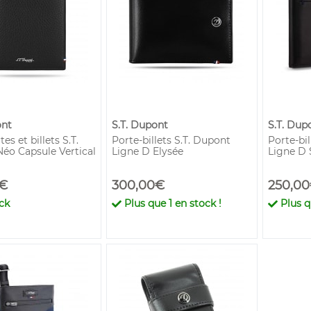
ont
S.T. Dupont
S.T. Dup
es et billets S.T.
Porte-billets S.T. Dupont
Porte-bil
éo Capsule Vertical
Ligne D Elysée
Ligne D 
€
300,00€
250,0
ck
Plus que
1
en stock !
Plus 