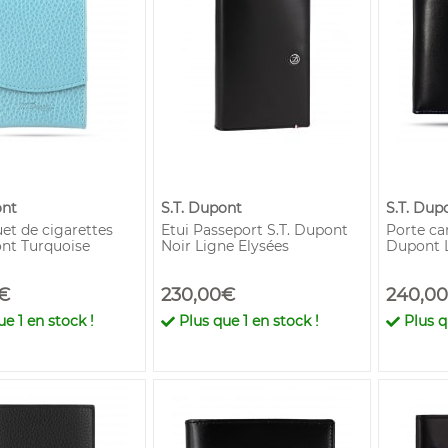
ont
S.T. Dupont
S.T. Dup
et de cigarettes
Etui Passeport S.T. Dupont
Porte car
ont Turquoise
Noir Ligne Elysées
Dupont L
€
230,00€
240,0
que
1
en stock !
Plus que
1
en stock !
Plus 