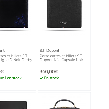
ont
S.T. Dupont
tes et billets S.T.
Porte cartes et billets S.T.
igne D Noir Derby
Dupont Néo Capsule Noir
0€
340,00€
que
1
en stock !
En stock