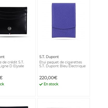
ont
S.T. Dupont
e de crédit S.T.
Etui paquet de cigarettes
igne D Elysée
S.T. Dupont Bleu Électrique
€
220,00€
ock
En stock