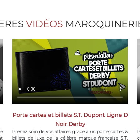
IERES
VIDÉOS
MAROQUINERIE
Porte cartes et billets S.T. Dupont Ligne D
Noir Derby
né
Prenez soin de vos affaires grâce à un porte cartes &
P
nt
billets de luxe de la célèbre marque française S.T.
c