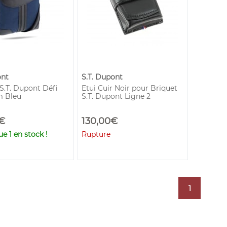
ont
S.T. Dupont
S.T. Dupont Défi
Etui Cuir Noir pour Briquet
m Bleu
S.T. Dupont Ligne 2
€
130,00€
que
1
en stock !
Rupture
1