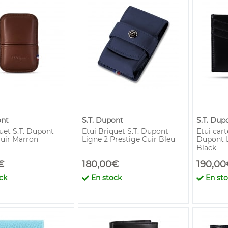
ont
S.T. Dupont
S.T. Dup
uet S.T. Dupont
Etui Briquet S.T. Dupont
Etui cart
Cuir Marron
Ligne 2 Prestige Cuir Bleu
Dupont L
Black
€
180,00€
190,00
ck
En stock
En st