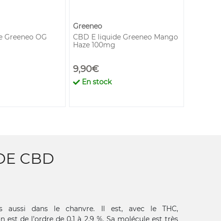
Greeneo
Greeneo
de Greeneo OG
CBD E liquide Greeneo Mango
CBD E l
Haze 100mg
Anmesa
9,90€
9,90€
En stock
En st
DE CBD
 aussi dans le chanvre. Il est, avec le THC,
est de l’ordre de 0,1 à 2,9 %. Sa molécule est très