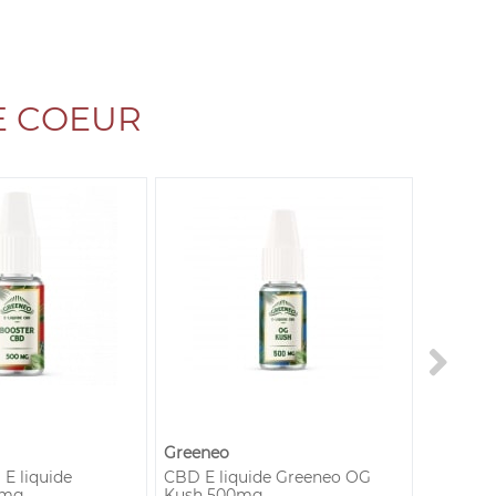
E COEUR
Greeneo
Greeneo
E liquide
CBD E liquide Greeneo OG
CBD E l
0mg
Kush 500mg
Haze 10