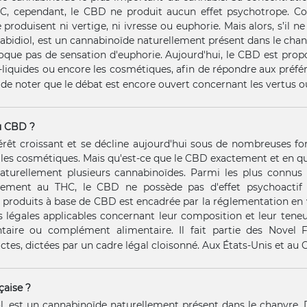
C, cependant, le CBD ne produit aucun effet psychotrope. Co
produisent ni vertige, ni ivresse ou euphorie. Mais alors, s’il 
bidiol, est un cannabinoïde naturellement présent dans le chanv
que pas de sensation d'euphorie. Aujourd'hui, le CBD est proposé
s e-liquides ou encore les cosmétiques, afin de répondre aux pré
de noter que le débat est encore ouvert concernant les vertus ou
du CBD ?
rêt croissant et se décline aujourd'hui sous de nombreuses forme
les cosmétiques. Mais qu'est-ce que le CBD exactement et en quo
aturellement plusieurs cannabinoïdes. Parmi les plus connus
airement au THC, le CBD ne possède pas d'effet psychoactif
 produits à base de CBD est encadrée par la réglementation en
s légales applicables concernant leur composition et leur teneu
aire ou complément alimentaire. Il fait partie des Novel F
ictes, dictées par un cadre légal cloisonné. Aux États-Unis et au C
çaise ?
, est un cannabinoïde naturellement présent dans le chanvre. 