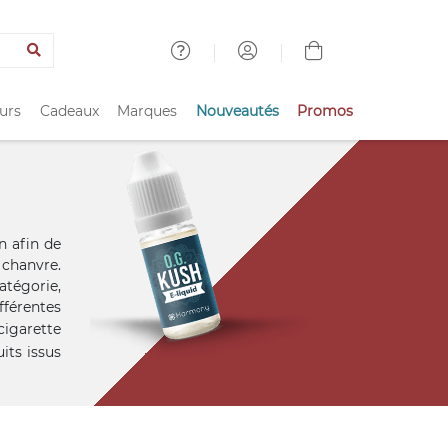
urs
Cadeaux
Marques
Nouveautés
Promos
n afin de
chanvre.
atégorie,
fférentes
cigarette
its issus