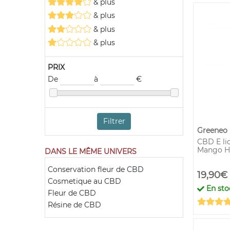
& plus
& plus
& plus
& plus
PRIX
De
à
€
Filtrer
Greeneo
CBD E li
Mango H
DANS LE MÊME UNIVERS
Conservation fleur de CBD
19,90€
Cosmetique au CBD
En sto
Fleur de CBD
Résine de CBD