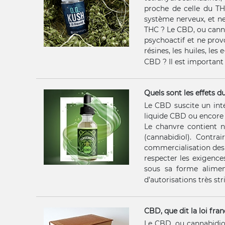
proche de celle du TH
système nerveux, et ne 
THC ? Le CBD, ou canna
psychoactif et ne provo
résines, les huiles, le
CBD ? Il est important 
Quels sont les effets 
Le CBD suscite un inté
liquide CBD ou encore 
Le chanvre contient n
(cannabidiol). Contr
commercialisation des
respecter les exigence
sous sa forme aliment
d’autorisations très str
CBD, que dit la loi fran
Le CBD, ou cannabidiol