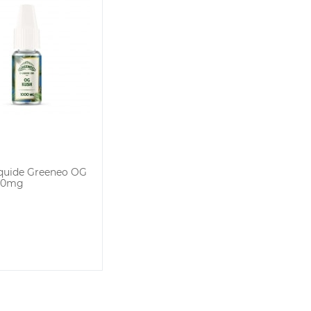
quide Greeneo OG
00mg