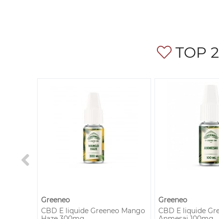
TOP 2
Greeneo
Greeneo
eo Mango
CBD E liquide Greeneo Mango
CBD E liquide Gr
Haze 300mg
Anmesai 100mg