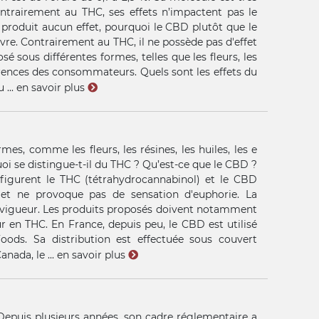
ntrairement au THC, ses effets n’impactent pas le
ne produit aucun effet, pourquoi le CBD plutôt que le
re. Contrairement au THC, il ne possède pas d'effet
 sous différentes formes, telles que les fleurs, les
férences des consommateurs. Quels sont les effets du
 ...
en savoir plus
s, comme les fleurs, les résines, les huiles, les e
i se distingue-t-il du THC ? Qu’est-ce que le CBD ?
 figurent le THC (tétrahydrocannabinol) et le CBD
 et ne provoque pas de sensation d'euphorie. La
 vigueur. Les produits proposés doivent notamment
r en THC. En France, depuis peu, le CBD est utilisé
oods. Sa distribution est effectuée sous couvert
anada, le ...
en savoir plus
Depuis plusieurs années, son cadre réglementaire a