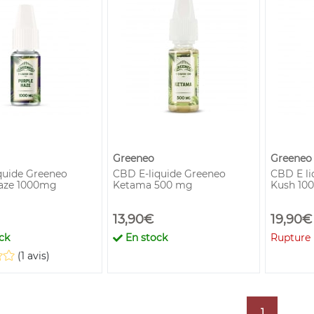
Greeneo
Greeneo
quide Greeneo
CBD E-liquide Greeneo
CBD E li
aze 1000mg
Ketama 500 mg
Kush 10
13,90€
19,90€
ck
En stock
Rupture
(1 avis)
1