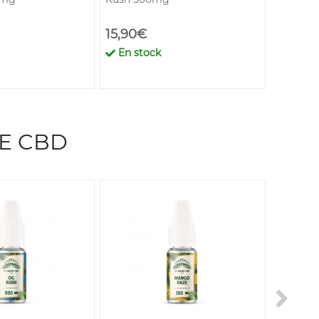
15,90€
19,90€
En stock
En st
DE CBD