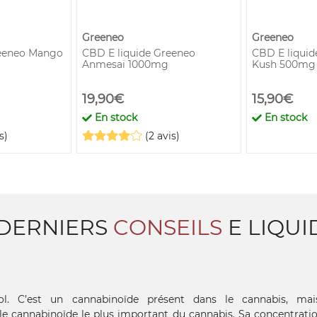
Greeneo
Greeneo
reeneo Mango
CBD E liquide Greeneo
CBD E liqui
Anmesai 1000mg
Kush 500mg
19,90€
15,90€
En stock
En stock
s)
(2 avis)
DERNIERS
CONSEILS
E LIQUI
l. C’est un cannabinoïde présent dans le cannabis, mais
le cannabinoïde le plus important du cannabis. Sa concentration 