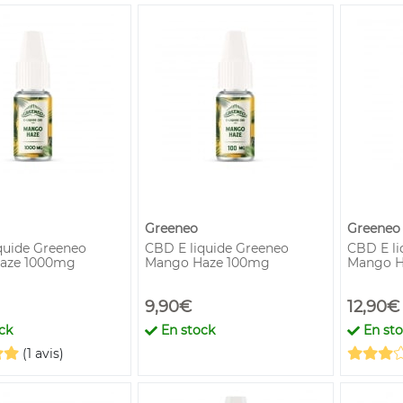
Greeneo
Greeneo
quide Greeneo
CBD E liquide Greeneo
CBD E li
aze 1000mg
Mango Haze 100mg
Mango H
9,90€
12,90€
ck
En stock
En st
(1 avis)