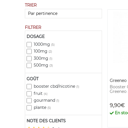
TRIER
FILTRER
DOSAGE
1000mg
(5)
100mg
(2)
300mg
(1)
500mg
(3)
GOÛT
Greeneo
booster cbd/nicotine
Booster 
(1)
Greeneo
fruit
(4)
gourmand
(1)
9,90€
plante
(5)
En sto
NOTE DES CLIENTS