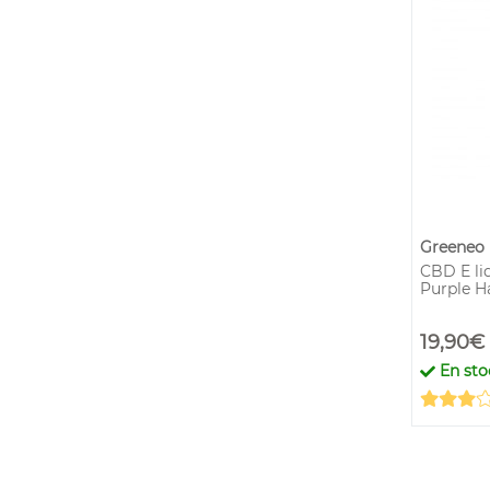
Greeneo
CBD E li
Purple H
19,90€
En sto