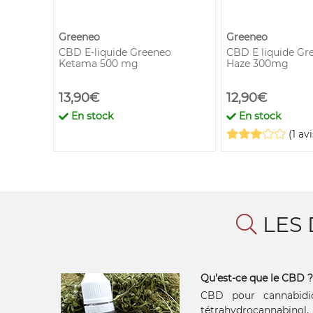
Greeneo
Greeneo
o Purple
CBD E-liquide Greeneo
CBD E liquide G
Ketama 500 mg
Haze 300mg
13,90€
12,90€
En stock
En stock
(1 avi
LES 
Qu'est-ce que le CBD ?
CBD pour cannabidio
tétrahydrocannabinol, 