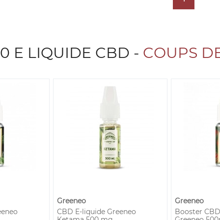
0 E LIQUIDE CBD -
COUPS D
Greeneo
Greeneo
eeneo
CBD E-liquide Greeneo
Booster CBD 
Ketama 500 mg
Greeneo 50