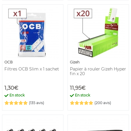
OCB
Gizeh
Filtres OCB Slim x 1 sachet
Papier à rouler Gizeh Hyper
fin x 20
1,30€
11,95€
En stock
En stock
(135 avis)
(200 avis)