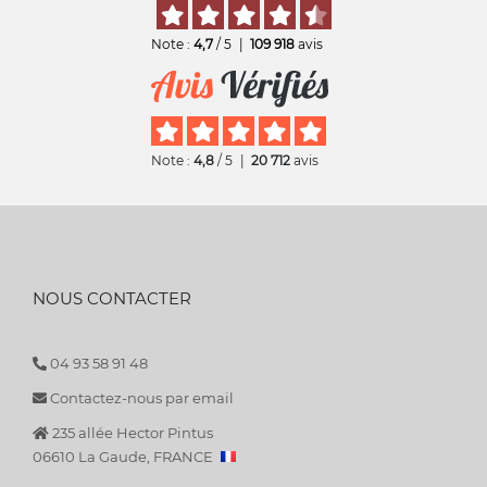
Note :
4,7
/ 5
|
109 918
avis
Note :
4,8
/ 5
|
20 712
avis
NOUS CONTACTER
04 93 58 91 48
Contactez-nous par email
235 allée Hector Pintus
06610 La Gaude, FRANCE