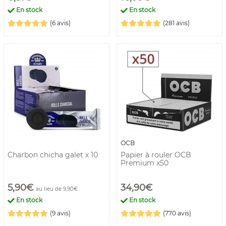
En stock
En stock
(6 avis)
(281 avis)
OCB
Charbon chicha galet x 10
Papier à rouler OCB
Premium x50
5,90€
34,90€
au lieu de 9,90€
En stock
En stock
(9 avis)
(770 avis)