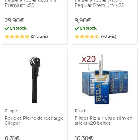
Papier à rouler OCB Slim
Papier à rouler ATOA
Premium x50
Regular Premium x 25
29,90€
9,90€
En stock
En stock
(572 avis)
(70 avis)
Clipper
Rizla+
Roue et Pierre de recharge
Filtres Rizla + ultra slim en
Clipper
sticks x20 boites
0,31€
16,30€