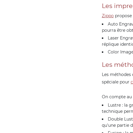
Les impre
Zippo
propose 
Auto Engrave
pourra être ob
Laser Engrav
réplique identi
Color Image
Les méth
Les méthodes 
spéciale pour
c
On compte au t
Lustre : la 
technique perme
Double Lustre
qu'une partie 
Fusion : la