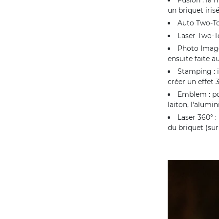
un briquet iris
Auto Two-Ton
Laser Two-To
Photo Image 
ensuite faite a
Stamping : i
créer un effet 
Emblem : pou
laiton, l'alumi
Laser 360° :
du briquet (su