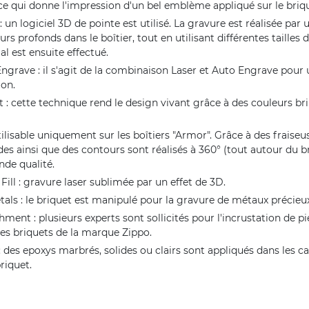
ce qui donne l'impression d'un bel emblème appliqué sur le briqu
 un logiciel 3D de pointe est utilisé. La gravure est réalisée par 
rs profonds dans le boîtier, tout en utilisant différentes tailles d
al est ensuite effectué.
ngrave : il s'agit de la combinaison Laser et Auto Engrave pour
ion.
t : cette technique rend le design vivant grâce à des couleurs bri
tilisable uniquement sur les boîtiers "Armor". Grâce à des fraiseu
es ainsi que des contours sont réalisés à 360° (tout autour du b
nde qualité.
Fill : gravure laser sublimée par un effet de 3D.
als : le briquet est manipulé pour la gravure de métaux précieux
ment : plusieurs experts sont sollicités pour l'incrustation de pi
les briquets de la marque Zippo.
: des epoxys marbrés, solides ou clairs sont appliqués dans les ca
riquet.