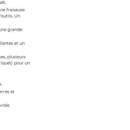
et.
une fraiseuse
'outils. Un
 une grande
llantes et un
ses, plusieurs
riquet) pour un
.
erres et
vités