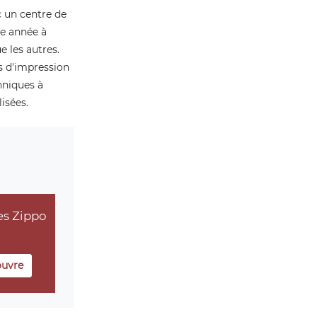
c un centre de
ue année à
e les autres.
s d'impression
hniques à
isées.
es Zippo
ouvre