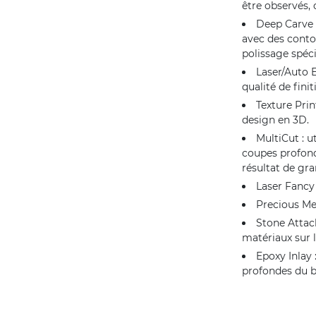
être observés, 
Deep Carve :
avec des contou
polissage spéci
Laser/Auto E
qualité de finit
Texture Prin
design en 3D.
MultiCut : u
coupes profond
résultat de gra
Laser Fancy 
Precious Met
Stone Attach
matériaux sur 
Epoxy Inlay 
profondes du b