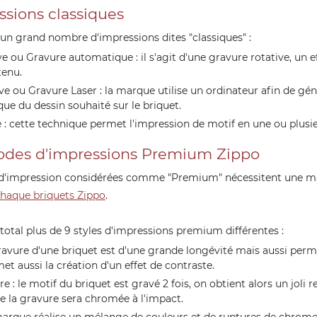
ssions classiques
un grand nombre d'impressions dites "classiques" :
 ou Gravure automatique : il s'agit d'une gravure rotative, un eff
tenu.
e ou Gravure Laser : la marque utilise un ordinateur afin de gé
que du dessin souhaité sur le briquet.
 : cette technique permet l'impression de motif en une ou plusie
odes d'impressions Premium Zippo
d'impression considérées comme "Premium" nécessitent une m
haque briquets Zippo
.
otal plus de 9 styles d'impressions premium différentes :
gravure d'une briquet est d'une grande longévité mais aussi per
t aussi la création d'un effet de contraste.
 : le motif du briquet est gravé 2 fois, on obtient alors un joli re
de la gravure sera chromée à l'impact.
 marque réalise un mélange de couleurs et de ruptures de chrome