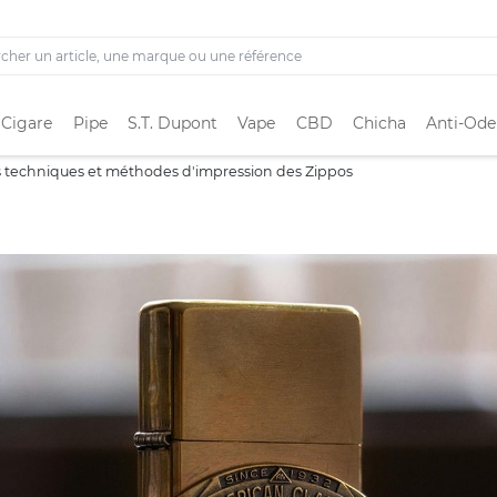
 Cigare
Pipe
S.T. Dupont
Vape
CBD
Chicha
Anti-Ode
s techniques et méthodes d'impression des Zippos