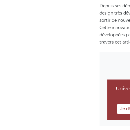
Depuis ses déb
design très dé
sortir de nouve
Cette innovati
développées pa
travers cet art
Unive
Je d