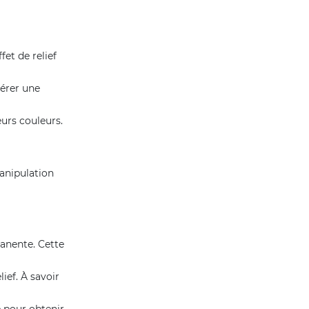
et de relief
nérer une
urs couleurs.
anipulation
manente. Cette
lief. À savoir
 pour obtenir