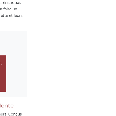
ctéristiques
r faire un
rette et leurs
s
alente
eurs. Conçus