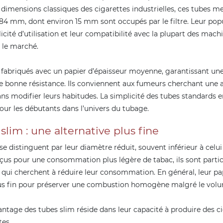
 dimensions classiques des cigarettes industrielles, ces tubes m
4 mm, dont environ 15 mm sont occupés par le filtre. Leur popu
icité d’utilisation et leur compatibilité avec la plupart des mach
r le marché.
 fabriqués avec un papier d’épaisseur moyenne, garantissant u
ne bonne résistance. Ils conviennent aux fumeurs cherchant une a
s modifier leurs habitudes. La simplicité des tubes standards e
our les débutants dans l’univers du tubage.
slim : une alternative plus fine
se distinguent par leur diamètre réduit, souvent inférieur à celu
çus pour une consommation plus légère de tabac, ils sont parti
x qui cherchent à réduire leur consommation. En général, leur pa
s fin pour préserver une combustion homogène malgré le volu
antage des tubes slim réside dans leur capacité à produire des c
tes.