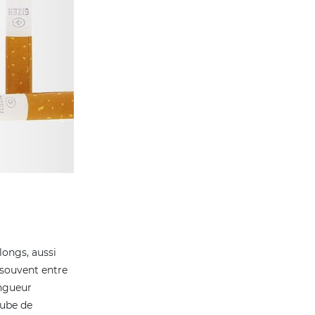
longs, aussi
 souvent entre
ongueur
tube de