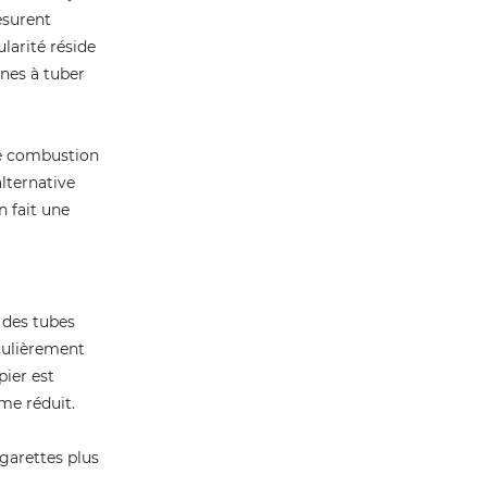
esurent
larité réside
ines à tuber
ne combustion
lternative
n fait une
i des tubes
culièrement
pier est
me réduit.
igarettes plus