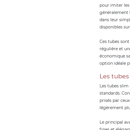
pour imiter les
généralement 8
dans leur simpl
disponibles su
Ces tubes sont
régulière et u
économique san
option idéale p
Les tubes 
Les tubes slim 
standards. Con
prisés par ceu
légèrement plu
Le principal av
fines et élégan