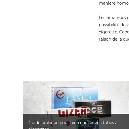
manière homog
Les amateurs d
possibilité de 
cigarette. Cep
raison de la qu
Guide pratique pour bien choisir vos tubes à