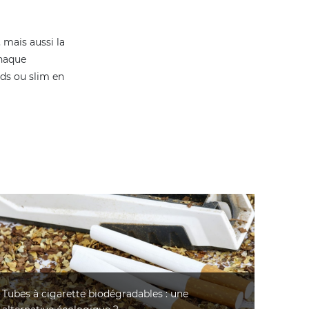
 mais aussi la
chaque
rds ou slim en
Tubes à cigarette biodégradables : une