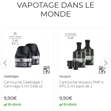
VAPOTAGE DANS LE
MONDE
GeekVape
Voopoo
Cartouche GeekVape J
Cartouche Voopoo PNP X
Cartridge 5 ml 0.6Ω x2
MTL 5 ml pack de 2
9,90€
9,90€
En stock
En stock