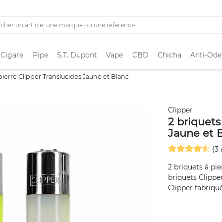
 Cigare
Pipe
S.T. Dupont
Vape
CBD
Chicha
Anti-Ode
 pierre Clipper Translucides Jaune et Blanc
Clipper
2 briquets
Jaune et 
(3 
2 briquets à pi
briquets Clipper
Clipper fabriqué