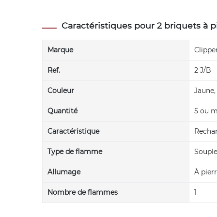
Caractéristiques pour 2 briquets à p
Marque
Clippe
Ref.
2 J/B
Couleur
Jaune,
Quantité
5 ou m
Caractéristique
Recha
Type de flamme
Soupl
Allumage
À pier
Nombre de flammes
1