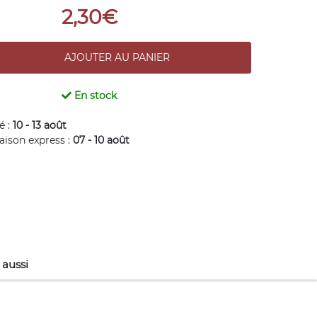
2,30€
En stock
é :
10 - 13 août
raison express :
07 - 10 août
 aussi