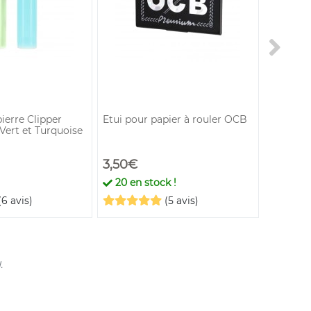
Clipper
pierre Clipper
Etui pour papier à rouler OCB
Roue et 
Vert et Turquoise
Clipper 
3,50€
2,10€
20
en stock !
En st
(6 avis)
(5 avis)
.