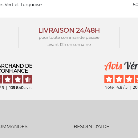
es Vert et Turquoise
50
LIVRAISON 24/48H
pour toute commande passée
avant 12h en semaine
RCHAND DE
CONFIANCE
Note :
4,8
/ 5
|
20
/ 5
|
109 840
avis
COMMANDES
BESOIN D'AIDE