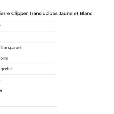
ierre Clipper Translucides Jaune et Blanc
r
 Transparent
oins
rgeable
e
re