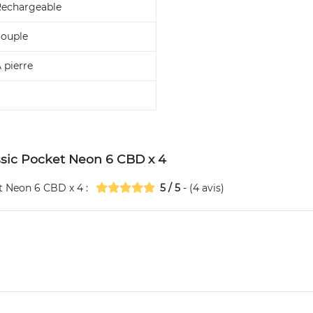
echargeable
ouple
 pierre
assic Pocket Neon 6 CBD x 4
et Neon 6 CBD x 4
:
5
/
5
- (
4
avis)