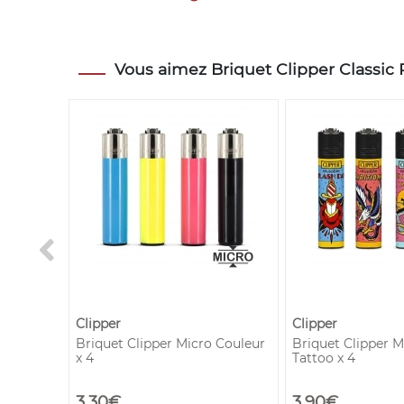
Vous aimez Briquet Clipper Classic 
Clipper
Clipper
rise
Briquet Clipper Micro Couleur
Briquet Clipper M
x 4
Tattoo x 4
3,30€
3,90€