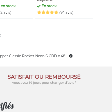
en stock !
En stock
En st
(2 avis)
(74 avis)
.
ipper Classic Pocket Neon 6 CBD x 48
SATISFAIT OU REMBOURSÉ
vous avez 14 jours pour changer d'avis *