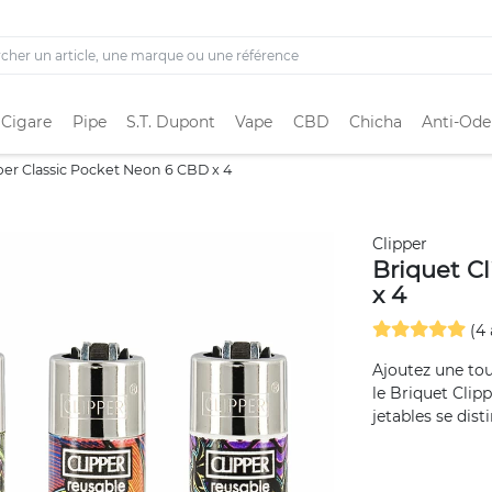
 Cigare
Pipe
S.T. Dupont
Vape
CBD
Chicha
Anti-Ode
per Classic Pocket Neon 6 CBD x 4
Clipper
Briquet C
x 4
(4 
Ajoutez une tou
le Briquet Clip
jetables se dist