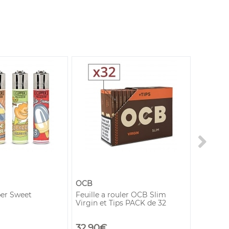
OCB
Belflam
per Sweet
Feuille a rouler OCB Slim
Essence 
Virgin et Tips PACK de 32
ml
32,90€
2,99€