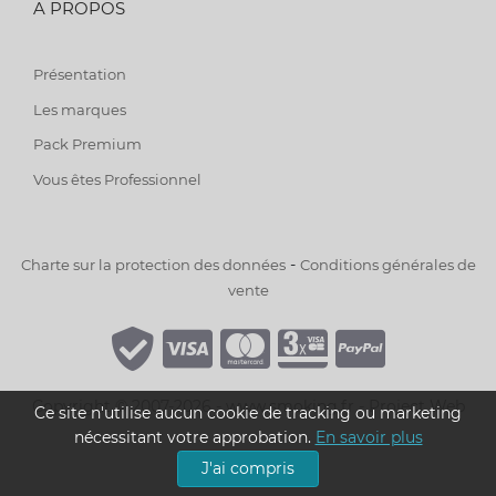
A PROPOS
Présentation
Les marques
Pack Premium
Vous êtes Professionnel
-
Charte sur la protection des données
Conditions générales de
vente
Copyright © 2007-2026 - www.smoking.fr -
Project Web
Ce site n'utilise aucun cookie de tracking ou marketing
nécessitant votre approbation.
En savoir plus
J'ai compris