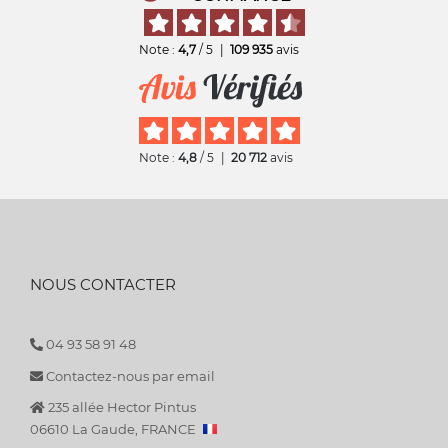
Note :
4,7
/ 5
|
109 935
avis
Note :
4,8
/ 5
|
20 712
avis
NOUS CONTACTER
04 93 58 91 48
Contactez-nous par email
235 allée Hector Pintus
06610 La Gaude, FRANCE