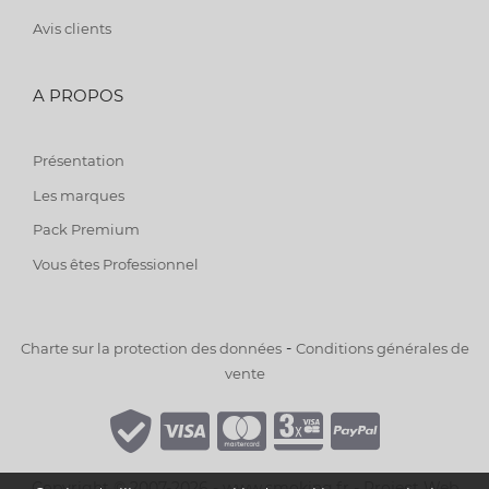
Avis clients
A PROPOS
Présentation
Les marques
Pack Premium
Vous êtes Professionnel
-
Charte sur la protection des données
Conditions générales de
vente
Copyright © 2007-2026 - www.smoking.fr -
Project Web