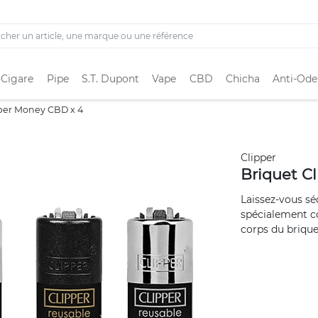
 Cigare
Pipe
S.T. Dupont
Vape
CBD
Chicha
Anti-Ode
pper Money CBD x 4
Clipper
Briquet C
Laissez-vous sé
spécialement con
corps du briquet