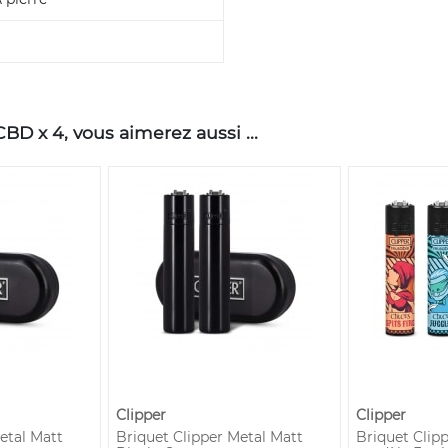
D x 4, vous aimerez aussi ...
Clipper
Clipper
etal Matt
Briquet Clipper Metal Matt
Briquet Clipp