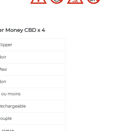
per Money CBD x 4
lipper
oir
axi
Non
 ou moins
echargeable
ouple
 pierre