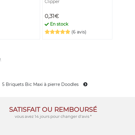
Clipper
0,31€
29,80
En stock
En st
(6 avis)
.
5 Briquets Bic Maxi à pierre Doodles
SATISFAIT OU REMBOURSÉ
vous avez 14 jours pour changer d'avis *