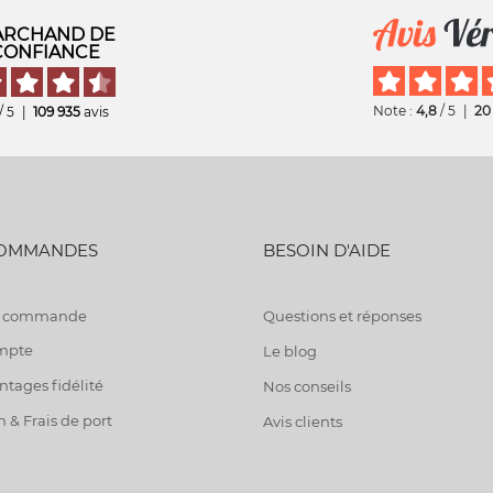
RCHAND DE
CONFIANCE
Note :
4,8
/ 5
|
20
/ 5
|
109 935
avis
COMMANDES
BESOIN D'AIDE
de commande
Questions et réponses
mpte
Le blog
tages fidélité
Nos conseils
n & Frais de port
Avis clients