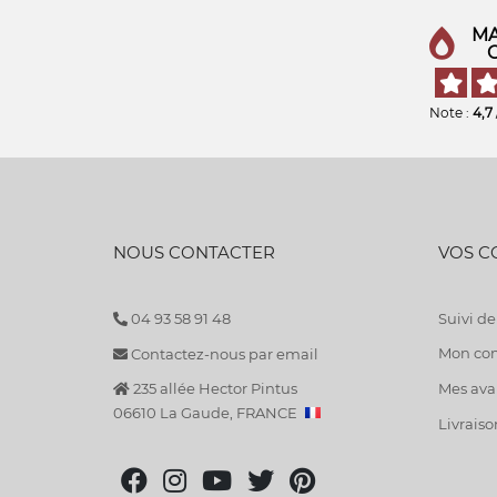
MA
Note :
4,7
NOUS CONTACTER
VOS 
04 93 58 91 48
Suivi 
Mon co
Contactez-nous par email
235 allée Hector Pintus
Mes avan
06610 La Gaude, FRANCE
Livraiso