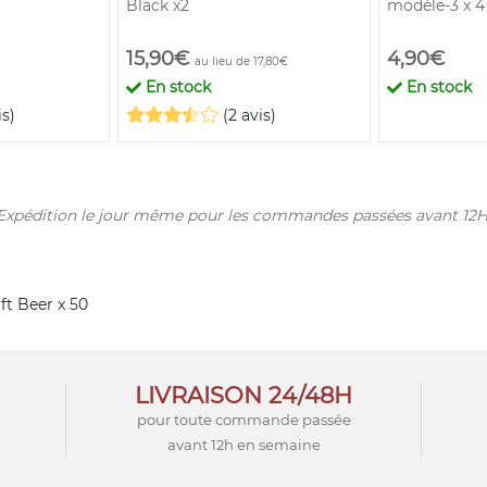
Black x2
modèle-3 x 4
15,90€
4,90€
au lieu de 17,80€
En stock
En stock
is)
(2 avis)
s. Expédition le jour même pour les commandes passées avant 12H
ft Beer x 50
LIVRAISON 24/48H
pour toute commande passée
avant 12h en semaine