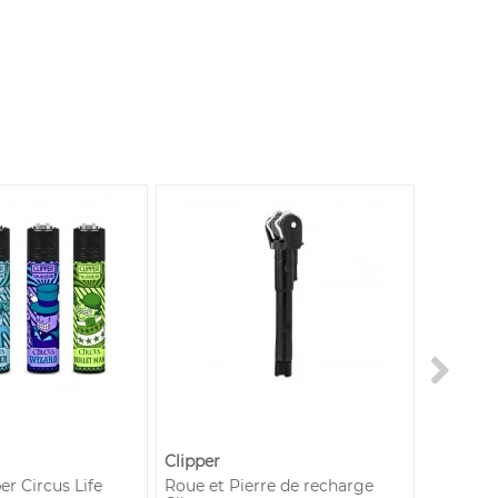
Clipper
Silver M
er Circus Life
Roue et Pierre de recharge
Gaz 300 