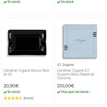
En stock
En stock
S.T. Dupont
Cendrier Cigare Rocco Noir
Cendrier Cigare S.T.
et Or
Dupont Bleu Pastel et
Chrome
20,90€
210,00€
En stock
Plus que
1
en stock !
(6 avis)