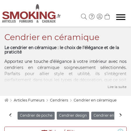
Cendrier en céramique
Le cendrier en céramique : le choix de l'élégance et de la
praticité
Apportez une touche d’élégance à votre intérieur avec nos
cendriers en céramique soigneusement sélectionnés.
Parfaits pour allier style et utilité, ils s’intègrent
parfaitement dans tous les types de décoration, que ce soit
un salon contemporain, une terrasse moderne ou un
Lire la suite
espace plus classique. Résistants à la chaleur et faciles à
nettoyer, nos cendriers sont à la fois esthétiques et
Articles Fumeurs
Cendriers
Cendrier en céramique
pratiques. Explorez notre collection pour trouver celui qui
correspond à vos goûts et besoins.
Cendrier de poche
Cendrier design
Cendrier en verre