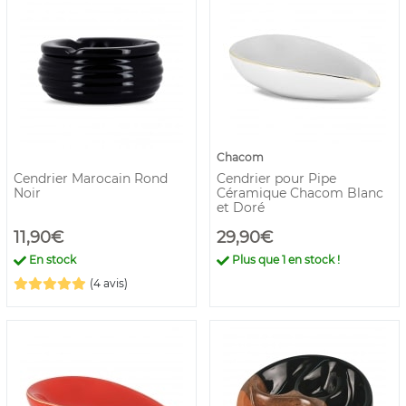
Chacom
Cendrier Marocain Rond
Cendrier pour Pipe
Noir
Céramique Chacom Blanc
et Doré
11,90€
29,90€
En stock
Plus que
1
en stock !
(4 avis)