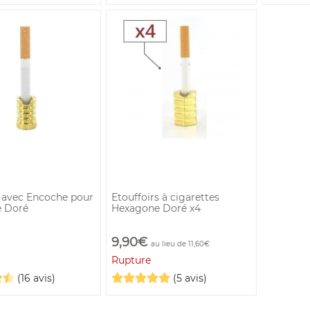
r avec Encoche pour
Etouffoirs à cigarettes
e Doré
Hexagone Doré x4
9,90€
au lieu de 11,60€
Rupture
(16 avis)
(5 avis)