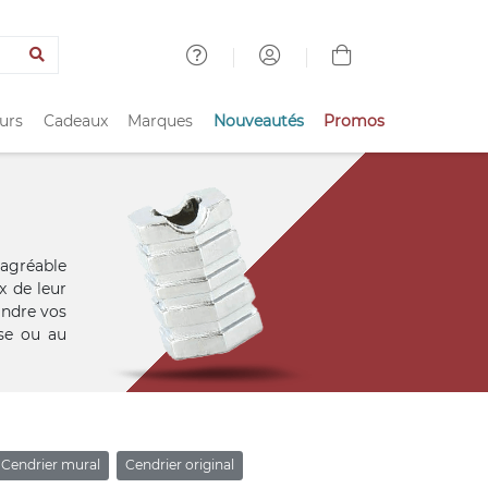
urs
Cadeaux
Marques
Nouveautés
Promos
sagréable
x de leur
indre vos
sse ou au
Cendrier mural
Cendrier original