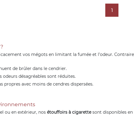
1
 ?
icacement vos mégots en limitant la fumée et l’odeur. Contrair
inuent de brûler dans le cendrier.
es odeurs désagréables sont réduites.
lus propres avec moins de cendres dispersées.
nvironnements
l ou en extérieur, nos
étouffoirs à cigarette
sont disponibles en