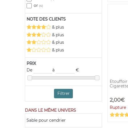
cendrier original
(6)
or
(4)
cendrier pipe
(5)
cendrier pour cigare
NOTE DES CLIENTS
(51)
cendrier sur pied
(2)
& plus
étouffoir
(6)
& plus
& plus
& plus
PRIX
De
à
€
Etouffoi
Cigarett
Filtrer
2,00€
Rupture
DANS LE MÊME UNIVERS
Sable pour cendrier