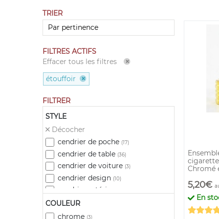
TRIER
FILTRES ACTIFS
Effacer tous les filtres
étouffoir
FILTRER
STYLE
Décocher
cendrier de poche
(17)
Ensemble
cendrier de table
(36)
cigarett
cendrier de voiture
(3)
Chromé 
cendrier design
(10)
5,20€
a
cendrier extérieur
(4)
En sto
cendrier marocain
COULEUR
(5)
cendrier mural
(3)
chrome
(3)