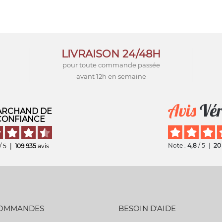
LIVRAISON 24/48H
pour toute commande passée
avant 12h en semaine
RCHAND DE
CONFIANCE
Note :
4,8
/ 5
|
20
/ 5
|
109 935
avis
COMMANDES
BESOIN D'AIDE