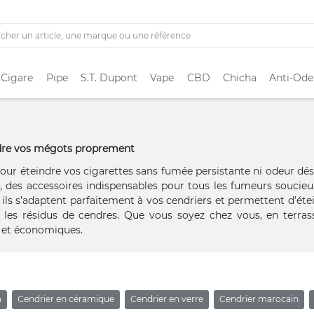
 Cigare
Pipe
S.T. Dupont
Vape
CBD
Chicha
Anti-Ode
eindre vos mégots proprement
pour éteindre vos cigarettes sans fumée persistante ni odeur dé
 des accessoires indispensables pour tous les fumeurs soucieu
, ils s’adaptent parfaitement à vos cendriers et permettent d’éte
 les résidus de cendres. Que vous soyez chez vous, en terra
s et économiques.
n
Cendrier en céramique
Cendrier en verre
Cendrier marocain