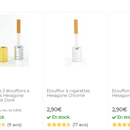
 2 étouffoirs à
Etouffoir à cigarettes
Etouffoir
es Hexagone
Hexagone Chromé
Hexagon
et Doré
2,90€
2,90€
u lieu de 5,80€
ck
En stock
En st
(9 avis)
(17 avis)