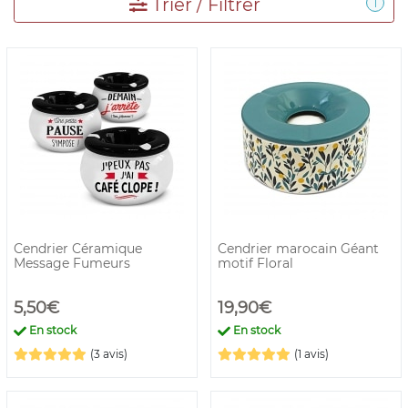
Trier / Filtrer
1
Cendrier Céramique
Cendrier marocain Géant
Message Fumeurs
motif Floral
5,50€
19,90€
En stock
En stock
(3 avis)
(1 avis)