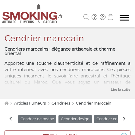
Cendrier marocain
Cendriers marocains : élégance artisanale et charme
oriental
Apportez une touche d'authenticité et de raffinement à
votre intérieur avec nos cendriers marocains. Ces pièces
uniques incarnent le savoir-faire ancestral et l’héritage
culturel du Maroc. Que vous soyez un amateur de
décoration traditionnelle ou que vous recherchiez un
Lire la suite
accessoire original et pratique, nos cendriers combinent
fonctionnalité et esthétisme. Leur design inspiré de l’art
Articles Fumeurs
Cendriers
Cendrier marocain
marocain s’intègre harmonieusement dans tous les styles
de décoration, qu’il s’agisse d’un intérieur contemporain,
Cendrier de poche
Cendrier design
Cendrier en céramiq
bohème ou ethnique. Un cendrier marocain, c’est bien plus
qu’un simple objet : c’est une invitation au voyage et un
symbole d’élégance intemporelle.