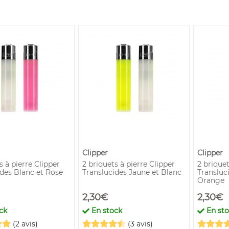
Clipper
Clipper
s à pierre Clipper
2 briquets à pierre Clipper
2 briquet
ides Blanc et Rose
Translucides Jaune et Blanc
Transluc
Orange
2,30€
2,30€
ck
En stock
En st
(2 avis)
(3 avis)