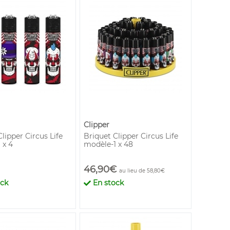
Clipper
lipper Circus Life
Briquet Clipper Circus Life
 x 4
modèle-1 x 48
46,90€
au lieu de 58,80€
ock
En stock