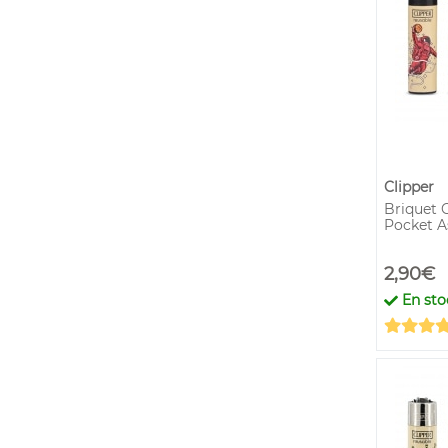
Clipper
Briquet C
Pocket A
2,90€
En sto