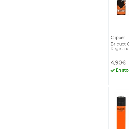
Clipper
Briquet 
Regina x
4,90€
En sto