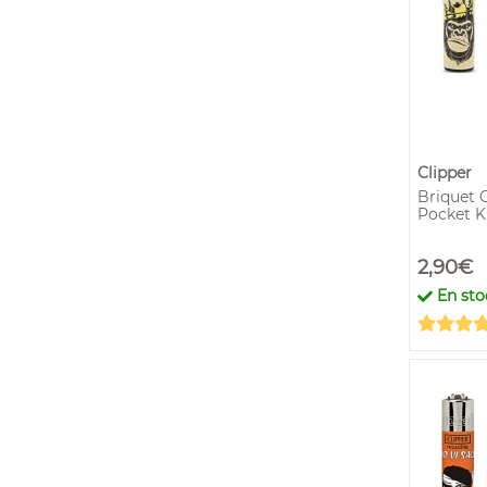
Clipper
Briquet C
Pocket Ki
2,90€
En sto