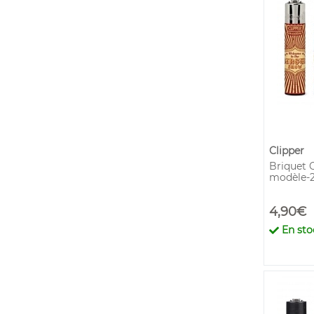
Clipper
Briquet C
modèle-2
4,90€
En sto