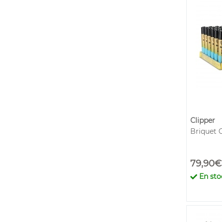
Clipper
Briquet C
79,90€
En sto