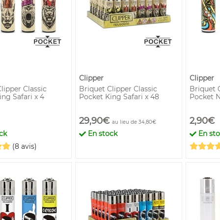
Clipper
Clipper
lipper Classic
Briquet Clipper Classic
Briquet C
ng Safari x 4
Pocket King Safari x 48
Pocket N
29,90€
2,90€
au lieu de 34,80€
ck
En stock
En st
(8 avis)