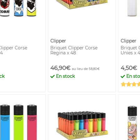
Clipper
Clipper
Clipper Corse
Briquet Clipper Corse
Briquet 
 4
Regina x 48
Unies x 4
46,90€
4,50€
au lieu de 58,80€
ck
En stock
En st