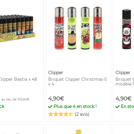
Clipper
Clipper
lipper Bastia x 48
Briquet Clipper Christmas-5
Briquet C
x 4
modèle-1
4,90€
4,90€
au lieu de 105,60€
ck
Plus que
4
en stock !
En st
(2 avis)