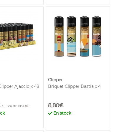
Clipper
Clipper Ajaccio x 48
Briquet Clipper Bastia x 4
€
8,80€
au lieu de 105,60€
ock
En stock