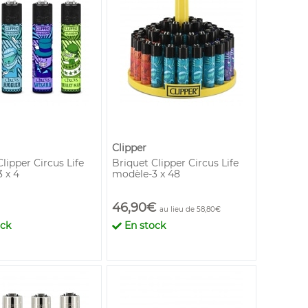
Clipper
lipper Circus Life
Briquet Clipper Circus Life
 x 4
modèle-3 x 48
46,90€
au lieu de 58,80€
ock
En stock