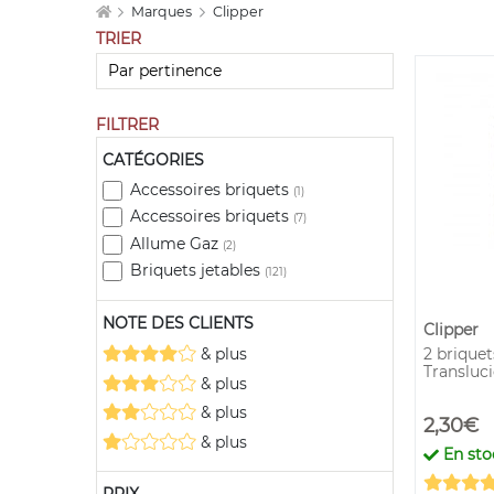
Marques
Clipper
TRIER
FILTRER
CATÉGORIES
Accessoires briquets
(1)
Accessoires briquets
(7)
Allume Gaz
(2)
Briquets jetables
(121)
NOTE DES CLIENTS
Clipper
2 briquet
& plus
Transluc
& plus
& plus
2,30€
& plus
En sto