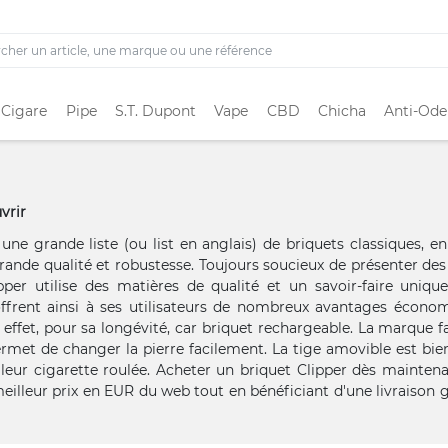
 Cigare
Pipe
S.T. Dupont
Vape
CBD
Chicha
Anti-Ode
vrir
e grande liste (ou list en anglais) de briquets classiques, en
 grande qualité et robustesse. Toujours soucieux de présenter des
r utilise des matières de qualité et un savoir-faire unique
 offrent ainsi à ses utilisateurs de nombreux avantages écono
effet, pour sa longévité, car briquet rechargeable. La marque fa
ermet de changer la pierre facilement. La tige amovible est bi
eur cigarette roulée. Acheter un briquet Clipper dès maintena
eilleur prix en EUR du web tout en bénéficiant d'une livraison g