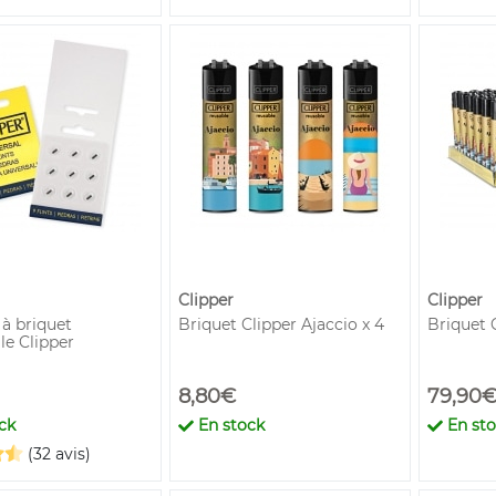
Clipper
Clipper
 à briquet
Briquet Clipper Ajaccio x 4
Briquet 
le Clipper
8,80€
79,90
ck
En stock
En st
(32 avis)