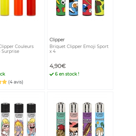
Clipper
Clipper Couleurs
Briquet Clipper Emoji Sport
 Surprise
x 4
4,90€
ock
6
en stock !
(4 avis)