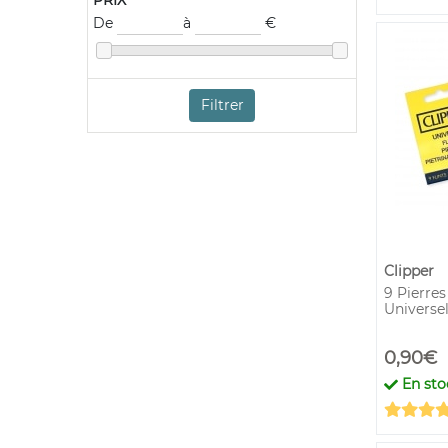
PRIX
De
à
€
Filtrer
Clipper
9 Pierres
Universel
0,90€
En sto