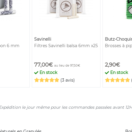
Savinelli
Butz-Choqui
rbon 6 mm
Filtres Savinelli balsa 6mm x25
Brosses à pi
77,00€
2,90€
au lieu de 97,50€
En stock
En stock
(3 avis)
s. Expédition le jour même pour les commandes passées avant 12H
aturels en Granulés
Boî