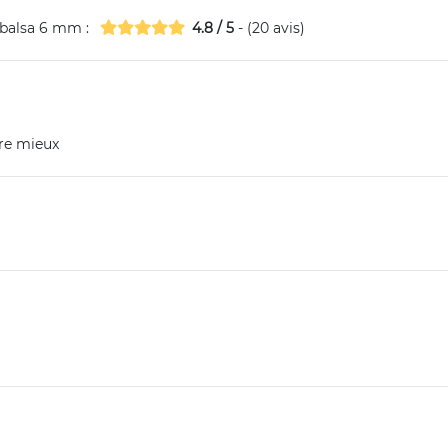
i balsa 6 mm
:
4.8
/
5
- (
20
avis)
tre mieux