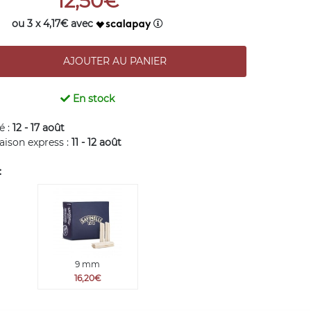
12,50€
ou 3 x 4,17€ avec
En stock
é :
12 - 17 août
raison express :
11 - 12 août
:
9 mm
16,20€