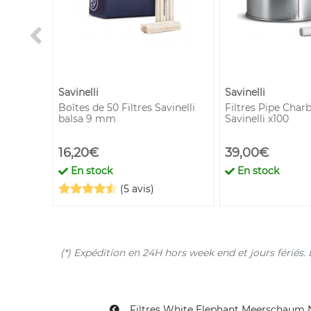
Savinelli
Savinelli
mm x50
Boîtes de 50 Filtres Savinelli
Filtres Pipe Cha
balsa 9 mm
Savinelli x100
16,20€
39,00€
En stock
En stock
(5 avis)
(*) Expédition en 24H hors week end et jours férié
Filtres White Elephant Meerschaum N