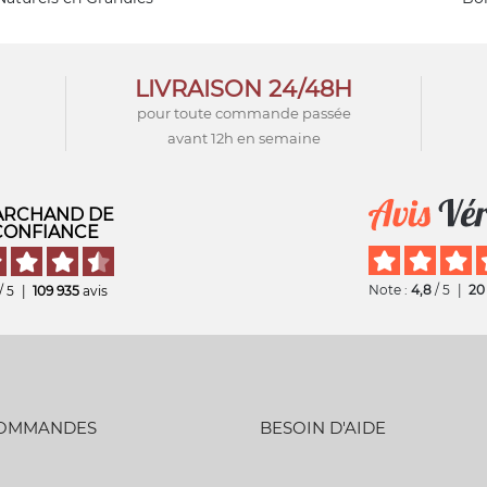
LIVRAISON 24/48H
pour toute commande passée
avant 12h en semaine
RCHAND DE
CONFIANCE
Note :
4,8
/ 5
|
20
/ 5
|
109 935
avis
COMMANDES
BESOIN D'AIDE