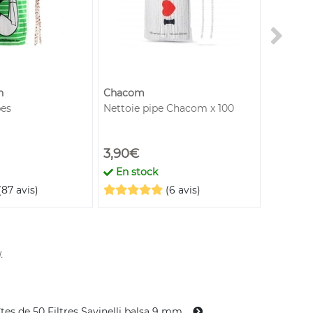
n
Chacom
pes
Nettoie pipe Chacom x 100
Grilles 
3,90€
3,50€
a
En stock
En st
(87 avis)
(6 avis)
.
tes de 50 Filtres Savinelli balsa 9 mm