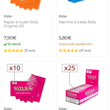
Rizla+
Rizla+
Papier à rouler Rizla
Machine à tubes Rizla
Original x10
7,90€
5,80€
En stock
Disponible rapidement
(31 avis)
(47 avis)
Rizla+
Rizla+