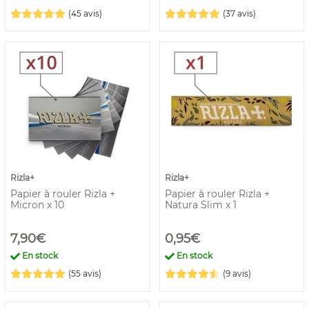
(45 avis)
(37 avis)
Rizla+
Rizla+
Papier à rouler Rizla +
Papier à rouler Rizla +
Micron x 10
Natura Slim x 1
7,90€
0,95€
En stock
En stock
(55 avis)
(9 avis)