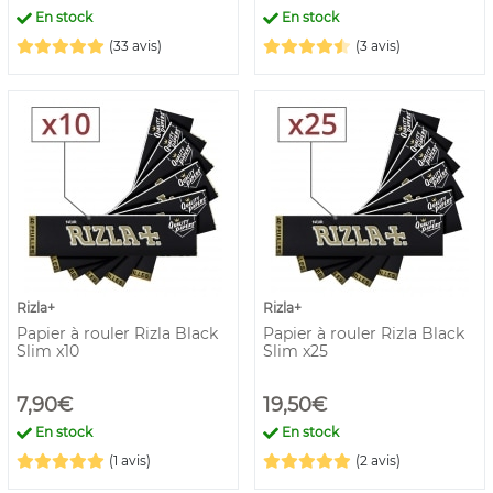
En stock
En stock
(33 avis)
(3 avis)
Rizla+
Rizla+
Papier à rouler Rizla Black
Papier à rouler Rizla Black
Slim x10
Slim x25
7,90€
19,50€
En stock
En stock
(1 avis)
(2 avis)