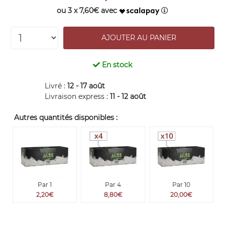
ou 3 x 7,60€ avec
En stock
Livré :
12 - 17 août
Livraison express :
11 - 12 août
Autres quantités disponibles :
Par 1
Par 4
Par 10
2,20€
8,80€
20,00€