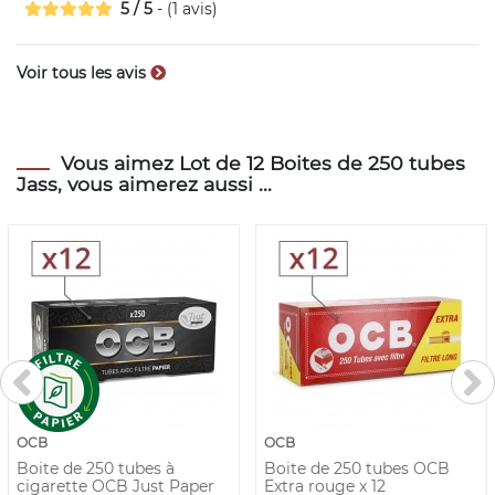
5
/
5
- (
1
avis)
Voir tous les avis
Vous aimez Lot de 12 Boites de 250 tubes
Jass, vous aimerez aussi ...
OCB
OCB
Boite de 250 tubes à
Boite de 250 tubes OCB
cigarette OCB Just Paper
Extra rouge x 12