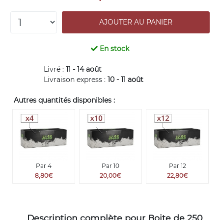
En stock
Livré :
11 - 14 août
Livraison express :
10 - 11 août
Autres quantités disponibles :
Par 4
Par 10
Par 12
8,80€
20,00€
22,80€
Description complète pour Boite de 250