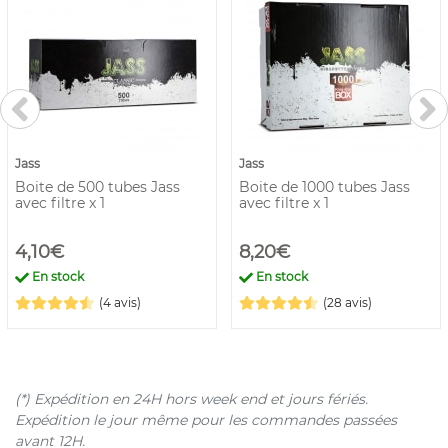
Jass
Jass
Boite de 500 tubes Jass
Boite de 1000 tubes Jass
avec filtre x 1
avec filtre x 1
4,10€
8,20€
En stock
En stock
(4 avis)
(28 avis)
(*) Expédition en 24H hors week end et jours fériés.
Expédition le jour même pour les commandes passées
avant 12H.