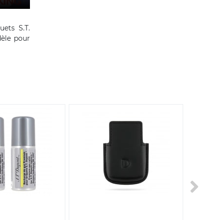
uets S.T.
èle pour