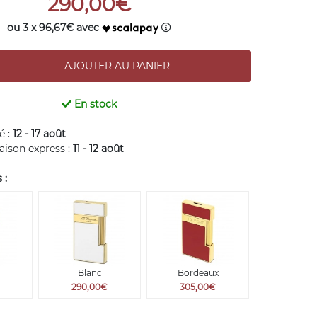
290,00€
ou 3 x 96,67€ avec
En stock
é :
12 - 17 août
raison express :
11 - 12 août
 :
Blanc
Bordeaux
290,00€
305,00€