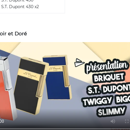
 S.T. Dupont 430
 S.T. Dupont 430 x2
oir et Doré