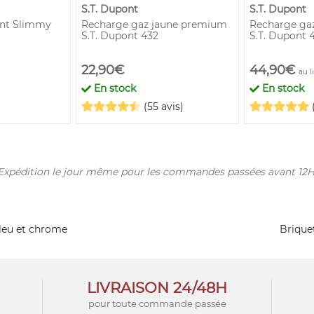
S.T. Dupont
S.T. Dupont
ont Slimmy
Recharge gaz jaune premium
Recharge ga
S.T. Dupont 432
S.T. Dupont 
22,90€
44,90€
au l
En stock
En stock
(55 avis)
s. Expédition le jour même pour les commandes passées avant 12H
leu et chrome
Brique
LIVRAISON 24/48H
pour toute commande passée