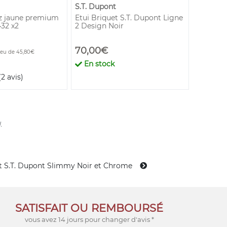
S.T. Dupont
S.T. Dup
z jaune premium
Etui Briquet S.T. Dupont Ligne
Pierres 
432 x2
2 Design Noir
Grise
70,00€
3,90€
ieu de 45,80€
En stock
En st
(2 avis)
.
t S.T. Dupont Slimmy Noir et Chrome
SATISFAIT OU REMBOURSÉ
vous avez 14 jours pour changer d'avis *