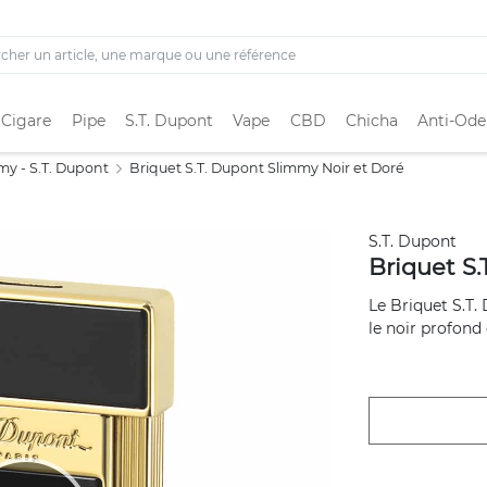
 Cigare
Pipe
S.T. Dupont
Vape
CBD
Chicha
Anti-Ode
my - S.T. Dupont
Briquet S.T. Dupont Slimmy Noir et Doré
S.T. Dupont
Briquet S.
Le Briquet S.T
le noir profond 