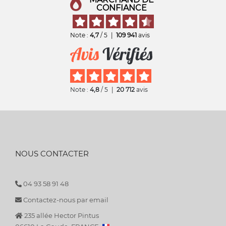
CONFIANCE
Note :
4,7
/ 5
|
109 941
avis
Note :
4,8
/ 5
|
20 712
avis
NOUS CONTACTER
04 93 58 91 48
Contactez-nous par email
235 allée Hector Pintus