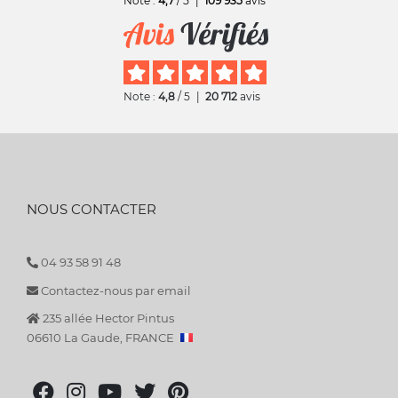
Note :
4,7
/ 5
|
109 935
avis
Note :
4,8
/ 5
|
20 712
avis
NOUS CONTACTER
04 93 58 91 48
Contactez-nous par email
235 allée Hector Pintus
06610 La Gaude, FRANCE