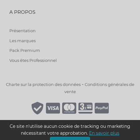
A PROPOS
Présentation
Les marques
Pack Premium
Vous êtes Professionnel
-
Charte sur la protection des données
Conditions générales de
vente
Copyright © 2007-2026 - www.smoking.fr -
Project Web
Ce site n'utilise aucun cookie de tracking ou marketing
nécessitant votre approbation.
En savoir plus