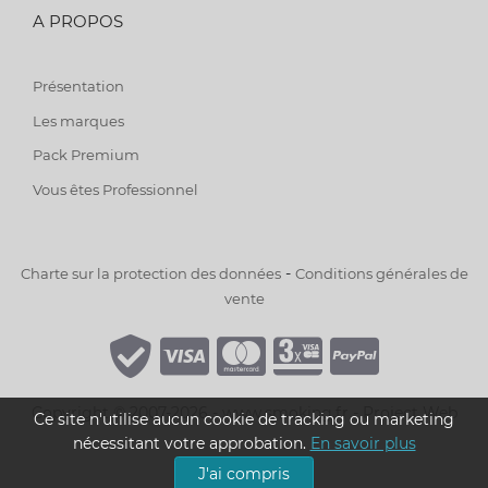
A PROPOS
Présentation
Les marques
Pack Premium
Vous êtes Professionnel
-
Charte sur la protection des données
Conditions générales de
vente
Copyright © 2007-2026 - www.smoking.fr -
Project Web
Ce site n'utilise aucun cookie de tracking ou marketing
nécessitant votre approbation.
En savoir plus
J'ai compris