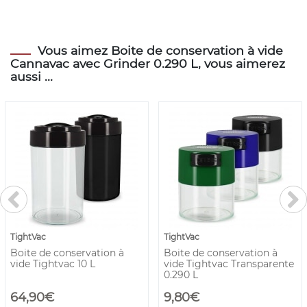
Vous aimez Boite de conservation à vide
Cannavac avec Grinder 0.290 L, vous aimerez
aussi ...
TightVac
TightVac
Boite de conservation à
Boite de conservation à
vide Tightvac 10 L
vide Tightvac Transparente
0.290 L
64,90€
9,80€