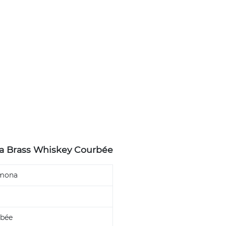
na Brass Whiskey Courbée
amona
bée