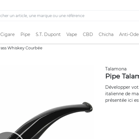
 Cigare
Pipe
S.T. Dupont
Vape
CBD
Chicha
Anti-Ode
rass Whiskey Courbée
Talamona
Pipe Tala
Développer votr
italienne de m
présentée ici es