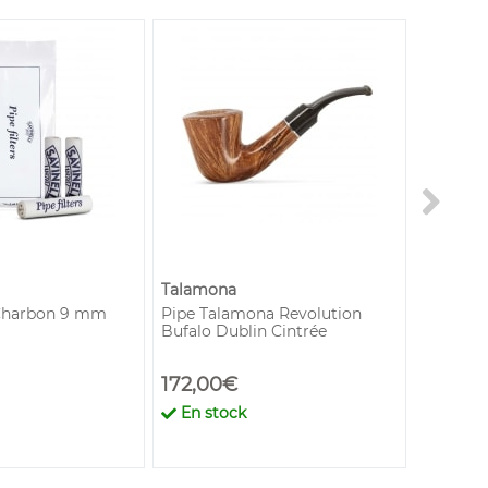
Talamona
Clipper
 Charbon 9 mm
Pipe Talamona Revolution
Roue et 
Bufalo Dublin Cintrée
Clipper
172,00€
0,31€
En stock
En st