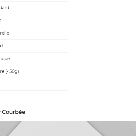
dard
m
relle
nd
lique
re (<50g)
y Courbée