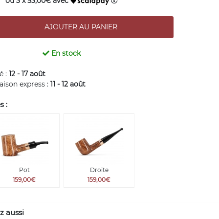
ou 3 x 53,00€ avec
En stock
é :
12 - 17 août
raison express :
11 - 12 août
s :
Pot
Droite
159,00€
159,00€
z aussi