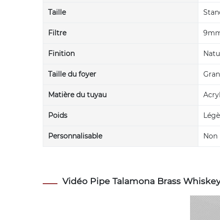
Taille
Stan
Filtre
9m
Finition
Natu
Taille du foyer
Gra
Matière du tuyau
Acry
Poids
Légè
Personnalisable
Non
Vidéo Pipe Talamona Brass Whiske