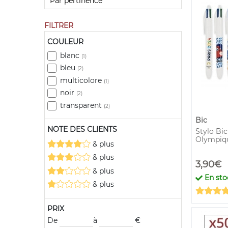
FILTRER
COULEUR
blanc
(1)
bleu
(2)
multicolore
(1)
noir
(2)
transparent
(2)
Bic
NOTE DES CLIENTS
Stylo Bic
Olympiqu
& plus
& plus
3,90€
& plus
En sto
& plus
PRIX
De
à
€