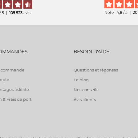
Note :
4,8
/ 5
|
20
/ 5
|
109 923
avis
COMMANDES
BESOIN D'AIDE
de commande
Questions et réponses
mpte
Le blog
tages fidélité
Nos conseils
n & Frais de port
Avis clients