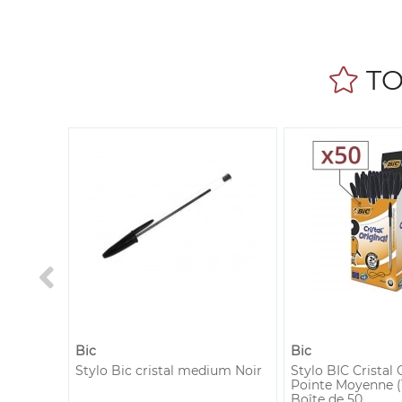
TO
Bic
Bic
eux
Stylo Bic cristal medium Noir
Stylo BIC Cristal 
4
Pointe Moyenne (
Boîte de 50