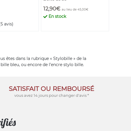
12,90€
3,90€
au lieu de 45,00€
En stock
En st
(5 avis)
s êtes dans la rubrique « Stylobille » de la
le bleu, ou encore de l’encre stylo bille.
SATISFAIT OU REMBOURSÉ
vous avez 14 jours pour changer d'avis *