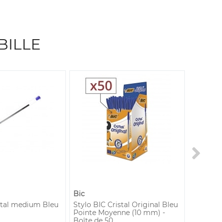
BILLE
Bic
Bic
istal medium Bleu
Stylo BIC Cristal Original Bleu
Stylo Bi
Pointe Moyenne (10 mm) -
Olympiq
Boîte de 50