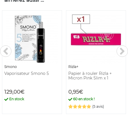
Smono
Rizla+
Vaporisateur Smono 5
Papier à rouler Rizla +
Micron Pink Slim x 1
129,00€
0,95€
En stock
60
en stock !
(5 avis)