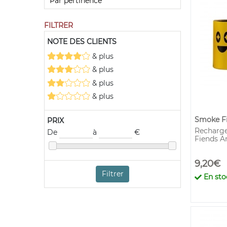
FILTRER
NOTE DES CLIENTS
& plus
& plus
& plus
& plus
Smoke F
PRIX
Recharge
De
à
€
Fiends A
9,20€
Filtrer
En sto