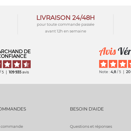
LIVRAISON 24/48H
pour toute commande passée
avant 12h en semaine
RCHAND DE
CONFIANCE
Note :
4,8
/ 5
|
20
/ 5
|
109 935
avis
COMMANDES
BESOIN D'AIDE
de commande
Questions et réponses