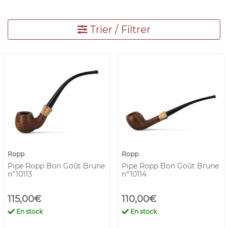
véritable, ce qui n’est pas le cas de toutes les grandes
marques. Retrouvez la sélection dès maintenant !
Trier / Filtrer
Ropp
Ropp
Pipe Ropp Bon Goût Brune
Pipe Ropp Bon Goût Brune
n°10113
n°10114
115,00€
110,00€
En stock
En stock