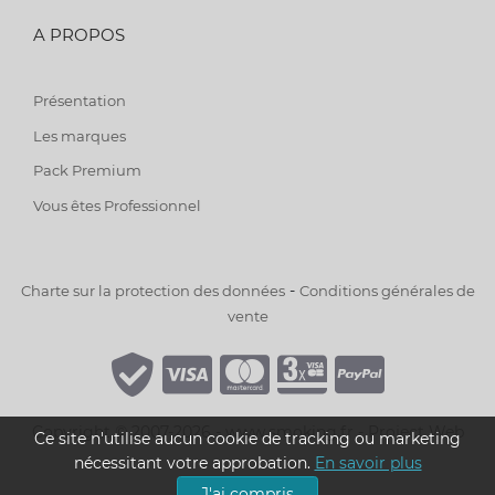
A PROPOS
Présentation
Les marques
Pack Premium
Vous êtes Professionnel
-
Charte sur la protection des données
Conditions générales de
vente
Copyright © 2007-2026 - www.smoking.fr -
Project Web
Ce site n'utilise aucun cookie de tracking ou marketing
nécessitant votre approbation.
En savoir plus
J'ai compris