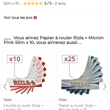
Slim x 10
:
5
/
5
- (
1
avis)
Voir tous les avis
Vous aimez Papier à rouler Rizla + Micron
Pink Slim x 10, vous aimerez aussi ...
Rizla+
Rizla+
Feuilles à rouler Rizla +
Papier à rouler Rizla +
Large x 10
Micron slim x 25