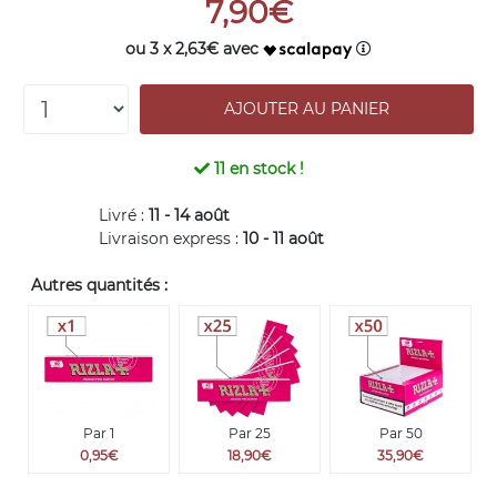
7,90€
ou 3 x 2,63€ avec
11
en stock !
Livré :
11 - 14 août
Livraison express :
10 - 11 août
Autres quantités :
Par 1
Par 25
Par 50
0,95€
18,90€
35,90€