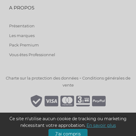
A PROPOS
Présentation
Les marques
Pack Premium
Vous êtes Professionnel
-
Charte sur la protection des données
Conditions générales de
vente
Copyright © 2007-2026 - www.smoking.fr -
Project Web
Ce site n'utilise aucun cookie de tracking ou marketing
nécessitant votre approbation.
En savoir plus
J'ai compris