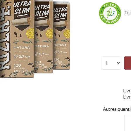
Filt
Livr
Liv
Autres quantit