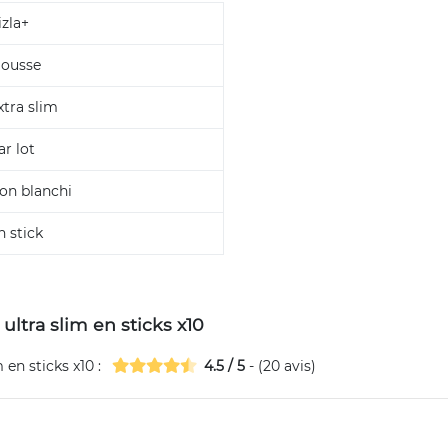
izla+
ousse
xtra slim
ar lot
on blanchi
n stick
 ultra slim en sticks x10
m en sticks x10
:
4.5
/
5
- (
20
avis)