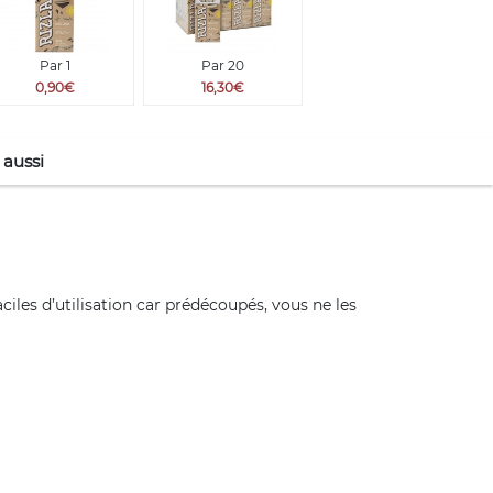
Par 1
Par 20
0,90€
16,30€
 aussi
les d’utilisation car prédécoupés, vous ne les