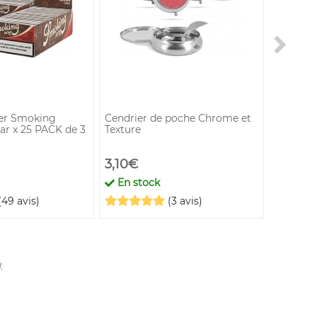
Smokin
ler Smoking
Cendrier de poche Chrome et
Papier à
r x 25 PACK de 3
Texture
25
3,10€
15,00€
En stock
En st
(49 avis)
(3 avis)
.