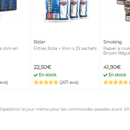
Rizla+
Smoking
ra slim en
Filtres Rizla + Slim x 25 sachets
Papier à rou
Brown Régula
22,50€
41,90€
En stock
En stock
avis)
(207 avis)
s. Expédition le jour même pour les commandes passées avant 12H