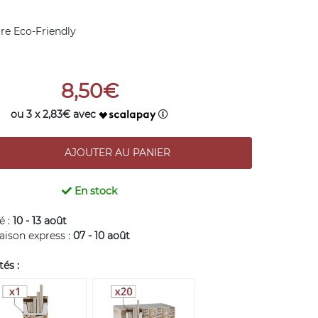
re Eco-Friendly
8,50€
ou 3 x 2,83€ avec
En stock
é :
10 - 13 août
raison express :
07 - 10 août
és :