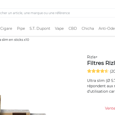
 Cigare
Pipe
S.T. Dupont
Vape
CBD
Chicha
Anti-Ode
a slim en sticks x10
Rizla+
Filtres Riz
(20
Ultra slim (Ø 5
répondent aux 
d’utilisation car 
Vente