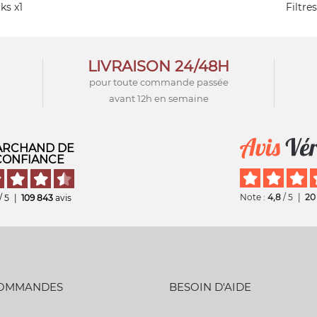
ks x1
Filtre
LIVRAISON 24/48H
pour toute commande passée
avant 12h en semaine
RCHAND DE
CONFIANCE
Note :
4,8
/ 5
|
20
/ 5
|
109 843
avis
COMMANDES
BESOIN D'AIDE