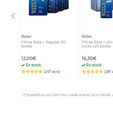
Rizla+
Rizla+
im x 1
Filtres Rizla + Regular x10
Filtres Rizla + ult
boites
sticks x20 boites
12,00€
16,30€
En stock
En stock
(247 avis)
(281 
(*) Expédition en 24H hors week end et jours férié