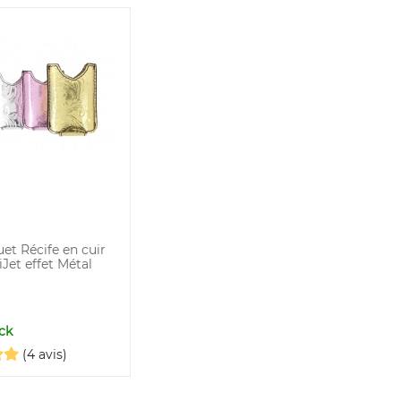
uet Récife en cuir
Jet effet Métal
ck
(4 avis)