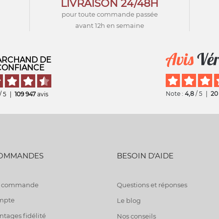
LIVRAISON 24/48H
pour toute commande passée
avant 12h en semaine
RCHAND DE
CONFIANCE
Note :
4,8
/ 5
|
20
/ 5
|
109 947
avis
COMMANDES
BESOIN D'AIDE
de commande
Questions et réponses
mpte
Le blog
tages fidélité
Nos conseils