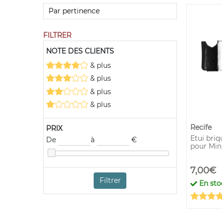
FILTRER
NOTE DES CLIENTS
& plus
& plus
& plus
& plus
Recife
PRIX
Etui briq
De
à
€
pour Mini
7,00€
Filtrer
En sto